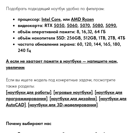
Подобрать подходящий ноутбук удобно по фильтрам:
процессор:
Intel Core
, или
AMD Ryzen
видеокарта: RTX
5050
,
5060
,
5070
,
5080
,
5090
,
объём оперативной памяти: 8, 16,32, 64 ГБ
объём накопителя SSD: 256GB, 512GB, 1TB, 2TB, 4ТБ
частота обновления экрана: 60, 120, 144, 165, 180,
240 Гц
А если не хватает памяти в ноутбуке — напишите нам,
увеличим
Если вы ищете модель под конкретные задачи, посмотрите
также разделы:
[ноутбуки для работы]
,
[игровые ноутбуки]
,
[ноутбуки для
программирования]
,
[ноутбуки для дизайна]
,
[ноутбуки для
AutoCAD]
,
[ноутбуки для 3D-моделирования]
.
Почему выбирают нас