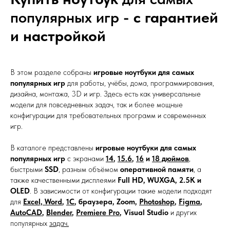
популярных игр
- с гарантией
и настройкой
В этом разделе собраны
игровые ноутбуки для самых
популярных игр
для работы, учёбы, дома, программирования,
дизайна, монтажа, 3D и игр. Здесь есть как универсальные
модели для повседневных задач, так и более мощные
конфигурации для требовательных программ и современных
игр.
В каталоге представлены
игровые ноутбуки для самых
популярных игр
с экранами
14
,
15.6
,
16
и
18 дюймов
,
быстрыми
SSD
, разным объёмом
оперативной памяти
, а
также качественными дисплеями
Full HD, WUXGA, 2.5K и
OLED
. В зависимости от конфигурации такие модели подходят
для
Excel, Word
,
1С
, браузера, Zoom,
Photoshop
,
Figma
,
AutoCAD
,
Blender
,
Premiere Pro
, Visual Studio
и других
популярных
задач.