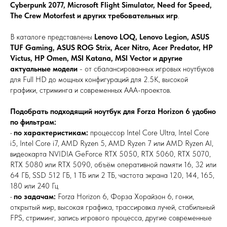
Cyberpunk 2077, Microsoft Flight Simulator, Need for Speed,
The Crew Motorfest и других требовательных игр
.
В каталоге представлены
Lenovo LOQ, Lenovo Legion, ASUS
TUF Gaming, ASUS ROG Strix, Acer Nitro, Acer Predator, HP
Victus, HP Omen, MSI Katana, MSI Vector и другие
актуальные модели
- от сбалансированных игровых ноутбуков
для Full HD до мощных конфигураций для 2.5K, высокой
графики, стриминга и современных AAA-проектов.
Подобрать подходящий ноутбук для Forza Horizon 6 удобно
по фильтрам:
•
по характеристикам:
процессор Intel Core Ultra, Intel Core
i5, Intel Core i7, AMD Ryzen 5, AMD Ryzen 7 или AMD Ryzen AI,
видеокарта NVIDIA GeForce RTX 5050, RTX 5060, RTX 5070,
RTX 5080 или RTX 5090, объём оперативной памяти 16, 32 или
64 ГБ, SSD 512 ГБ, 1 ТБ или 2 ТБ, частота экрана 120, 144, 165,
180 или 240 Гц
•
по задачам:
Forza Horizon 6, Форза Хорайзон 6, гонки,
открытый мир, высокая графика, трассировка лучей, стабильный
FPS, стриминг, запись игрового процесса, другие современные