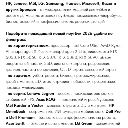
HP, Lenovo, MSI, LG, Samsung, Huawei, Microsoft, Razer и
других брендов
- от универсальных моделей для учёбы и
работы до мощных игровых ноутбуков, премиальных ультрабуков,
бизнес-решений и профессиональных рабочих станций.
Подобрать подходящий новый ноутбук 2026 удобно по
фильтрам:
•
по характеристикам:
процессор Intel Core Ultra, AMD Ryzen
AI, Snapdragon X Plus или Snapdragon X Elite, видеокарта RTX
5050, RTX 5060, RTX 5070, RTX 5080, RTX 5090, объём
оперативной памяти, SSD, диагональ экрана, разрешение
дисплея, частота обновления, OLED-экран, сенсорный экран
•
по задачам:
учёба, работа, бизнес, программирование,
дизайн, монтаж, 3D, игры, стриминг, нейросети, презентации,
поездки, мультимедиа
•
по серии:
Lenovo Legion
- высокая производительность и
стабильный FPS,
Asus ROG
- премиальный игровой уровень,
MSI Raider и Vector
- мощность для игр, 3D и монтажа,
HP
OmniBook
- современные ИИ-функции и мобильность,
Dell Pro
и Dell Premium
- бизнес-класс и профессиональная работа,
Acer Swift
- лёгкость и автономность,
LG Gram
- минимальный