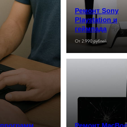
Ремонт Sony
Playstation и
геймпада
От 2.990 рублей
 программ
Ремонт MacBoo