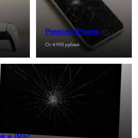
Ремонт IPhone
От 4.990 рублей
k и iMac