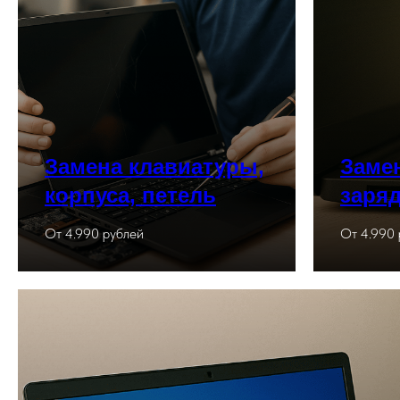
Замена клавиатуры,
Замен
корпуса, петель
заря
От 4.990 рублей
От 4.990 