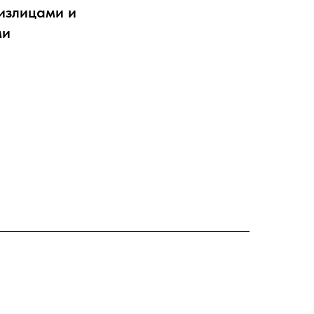
излицами и
ми