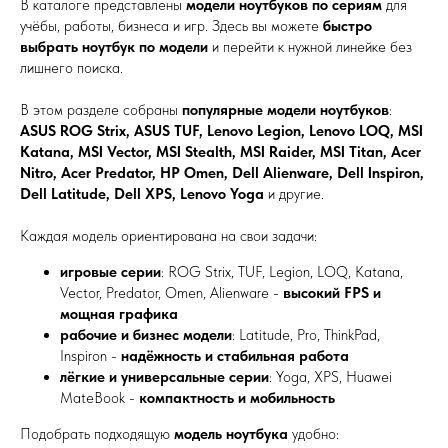
В каталоге представлены
модели ноутбуков по сериям
для
учёбы, работы, бизнеса и игр. Здесь вы можете
быстро
выбрать ноутбук по модели
и перейти к нужной линейке без
лишнего поиска.
В этом разделе собраны
популярные модели ноутбуков
:
ASUS ROG Strix, ASUS TUF, Lenovo Legion, Lenovo LOQ, MSI
Katana, MSI Vector, MSI Stealth, MSI Raider, MSI Titan, Acer
Nitro, Acer Predator, HP Omen, Dell Alienware, Dell Inspiron,
Dell Latitude, Dell XPS, Lenovo Yoga
и другие.
Каждая модель ориентирована на свои задачи:
игровые серии
: ROG Strix, TUF, Legion, LOQ, Katana,
Vector, Predator, Omen, Alienware -
высокий FPS и
мощная графика
рабочие и бизнес модели
: Latitude, Pro, ThinkPad,
Inspiron -
надёжность и стабильная работа
лёгкие и универсальные серии
: Yoga, XPS, Huawei
MateBook -
компактность и мобильность
Подобрать подходящую
модель ноутбука
удобно: