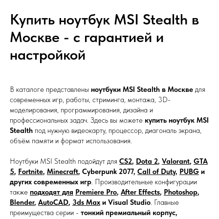
Купить ноутбук MSI Stealth в
Москве - с гарантией и
настройкой
В каталоге представлены
ноутбуки MSI Stealth в Москве
для
современных игр, работы, стриминга, монтажа, 3D-
моделирования, программирования, дизайна и
профессиональных задач. Здесь вы можете
купить ноутбук MSI
Stealth
под нужную видеокарту, процессор, диагональ экрана,
объём памяти и формат использования.
Ноутбуки MSI Stealth подойдут для
CS2
,
Dota 2
,
Valorant
,
GTA
5
,
Fortnite
,
Minecraft
, Cyberpunk 2077,
Call of Duty
,
PUBG
и
других современных игр
. Производительные конфигурации
также
подходят для
Premiere Pro
,
After Effects
,
Photoshop
,
Blender
,
AutoCAD
,
3ds Max
и Visual Studio
. Главные
преимущества серии -
тонкий премиальный корпус,