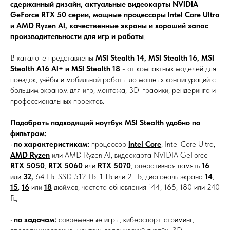
сдержанный дизайн, актуальные видеокарты NVIDIA
GeForce RTX 50 серии, мощные процессоры Intel Core Ultra
и AMD Ryzen AI, качественные экраны и хороший запас
производительности для игр и работы
.
В каталоге представлены
MSI Stealth 14, MSI Stealth 16, MSI
Stealth A16 AI+ и MSI Stealth 18
- от компактных моделей для
поездок, учёбы и мобильной работы до мощных конфигураций с
большим экраном для игр, монтажа, 3D-графики, рендеринга и
профессиональных проектов.
Подобрать подходящий ноутбук MSI Stealth удобно по
фильтрам:
•
по характеристикам:
процессор
Intel Core
, Intel Core Ultra,
AMD Ryzen
или AMD Ryzen AI, видеокарта NVIDIA GeForce
RTX 5050
,
RTX 5060
или
RTX 5070
, оперативная память
16
или
32
,
64 ГБ, SSD 512 ГБ, 1 ТБ или 2 ТБ, диагональ экрана
14
,
15
,
16
или
18
дюймов, частота обновления 144, 165, 180 или 240
Гц
•
по задачам:
современные игры, киберспорт, стриминг,