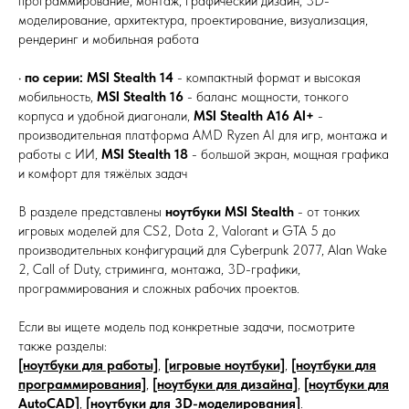
программирование, монтаж, графический дизайн, 3D-
моделирование, архитектура, проектирование, визуализация,
рендеринг и мобильная работа
•
по серии:
MSI Stealth 14
- компактный формат и высокая
мобильность,
MSI Stealth 16
- баланс мощности, тонкого
корпуса и удобной диагонали,
MSI Stealth A16 AI+
-
производительная платформа AMD Ryzen AI для игр, монтажа и
работы с ИИ,
MSI Stealth 18
- большой экран, мощная графика
и комфорт для тяжёлых задач
В разделе представлены
ноутбуки MSI Stealth
- от тонких
игровых моделей для CS2, Dota 2, Valorant и GTA 5 до
производительных конфигураций для Cyberpunk 2077, Alan Wake
2, Call of Duty, стриминга, монтажа, 3D-графики,
программирования и сложных рабочих проектов.
Если вы ищете модель под конкретные задачи, посмотрите
также разделы:
[ноутбуки для работы]
,
[игровые ноутбуки]
,
[ноутбуки для
программирования]
,
[ноутбуки для дизайна]
,
[ноутбуки для
AutoCAD]
,
[ноутбуки для 3D-моделирования]
.