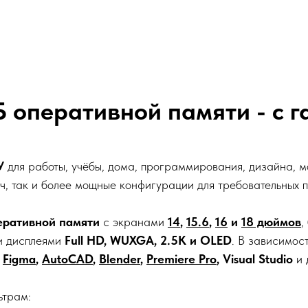
ГБ оперативной памяти - с 
У
для работы, учёбы, дома, программирования, дизайна, мо
ч, так и более мощные конфигурации для требовательных 
еративной памяти
с экранами
14
,
15.6
,
16
и
18 дюймов
,
ми дисплеями
Full HD, WUXGA, 2.5K и OLED
. В зависимос
,
Figma
,
AutoCAD
,
Blender
,
Premiere Pro
, Visual Studio
и 
ьтрам: