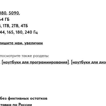
080
,
5090
,
64 ГБ
 1TB, 2TB, 4ТБ
44, 165, 180, 240 Гц
апишите нам, увеличим
 посмотрите также разделы:
,
[ноутбуки для программирования]
,
[ноутбуки для ди
 без фиктивных остатков
тавка по России