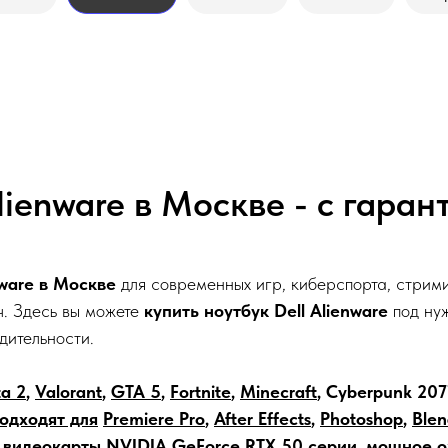
lienware в Москве - с гара
nware в Москве
для современных игр, киберспорта, стрим
. Здесь вы можете
купить ноутбук Dell Alienware
под нуж
дительности.
a 2
,
Valorant
,
GTA 5
,
Fortnite
,
Minecraft
, Cyberpunk 207
одходят для
Premiere Pro
,
After Effects
,
Photoshop
,
Blen
 видеокарты NVIDIA GeForce RTX 50 серии, мощное о