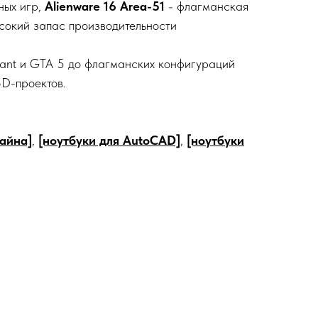
ных игр,
Alienware 16 Area-51
- флагманская
сокий запас производительности
orant и GTA 5 до флагманских конфигураций
 3D-проектов.
зайна]
,
[ноутбуки для AutoCAD]
,
[ноутбуки