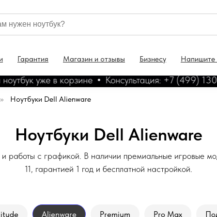
и
Гарантия
Магазин и отзывы
Бизнесу
Напишите
тбук уже в корзине
Консультация: +7 (499) 130 46
»
Ноутбуки Dell Alienware
Ноутбуки Dell Alienware
жа и работы с графикой. В наличии премиальные игровые 
11, гарантией 1 год и бесплатной настройкой.
itude
Alienware
Premium
Pro Max
По