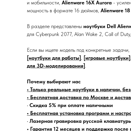
и мобильности,
Alienware 16X Aurora
- усилен
мощность в формате 16 дюймов,
Alienware 18
В разделе представлены
ноутбуки Dell Alien
для Cyberpunk 2077, Alan Wake 2, Call of Duty,
Если вы ищете модель под конкретные задачи,
[ноутбуки для работы]
,
[игровые ноутбуки]
для 3D-моделирования]
.
Почему выбирают нас
• Только реальные ноутбуки в наличии, бе
• Бесплатная доставка по Москве и достав
•
Скидка 5% при оплате наличными
• Бесплатная установка программ и настр
•
Лазерная гравировка русской клавиатур
• Гарантия 12 месяцев и поддержка после