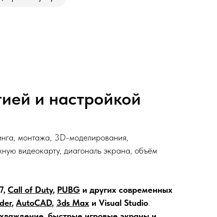
нтией и настройкой
инга, монтажа, 3D-моделирования,
ную видеокарту, диагональ экрана, объём
7,
Call of Duty
,
PUBG
и
других современных
der
,
AutoCAD
,
3ds Max
и Visual Studio
.
хлаждение, быстрые игровые экраны и