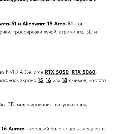
 Area-51 и Alienware 18 Area-51
- от
ики, трассировки лучей, стриминга, 3D и
рта NVIDIA GeForce
RTX 5050
,
RTX 5060
,
диагональ экрана
15
,
16
или
18
дюймов, частота
йн, 3D-моделирование, визуализация,
 16 Aurora
- хороший баланс цены, мощности