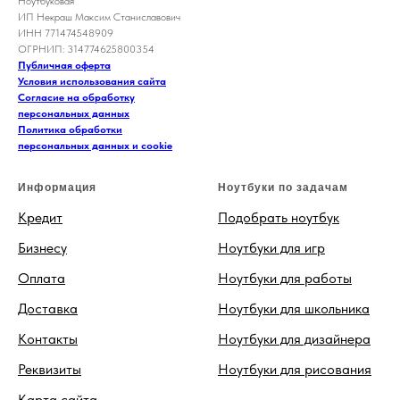
Ноутбуковая
ИП Некраш Максим Станиславович
ИНН 771474548909
ОГРНИП: 314774625800354
Публичная оферта
Условия использования сайта
Согласие на обработку
персональных данных
Политика обработки
персональных данных и cookie
Информация
Ноутбуки по задачам
Кредит
Подобрать ноутбук
Бизнесу
Ноутбуки для игр
Оплата
Ноутбуки для работы
Доставка
Ноутбуки для школьника
Контакты
Ноутбуки для дизайнера
Реквизиты
Ноутбуки для рисования
Карта сайта