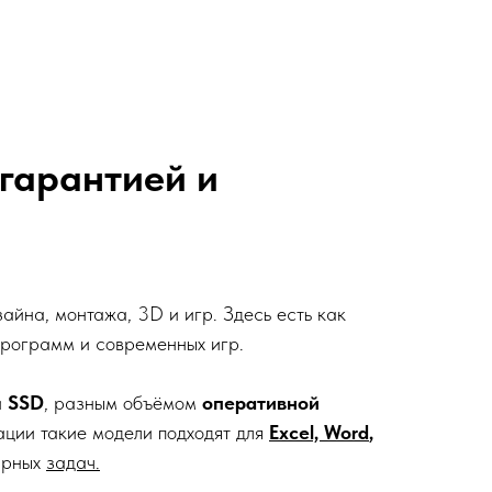
с гарантией и
айна, монтажа, 3D и игр. Здесь есть как
программ и современных игр.
и
SSD
, разным объёмом
оперативной
ации такие модели подходят для
Excel, Word
,
ярных
задач.