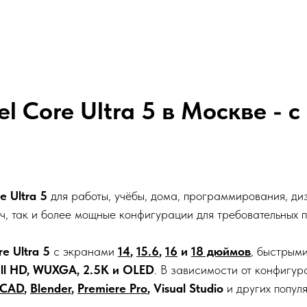
el Core Ultra 5 в Москве - 
re Ultra 5
для работы, учёбы, дома, программирования, диз
ч, так и более мощные конфигурации для требовательных 
re Ultra 5
с экранами
14
,
15.6
,
16
и
18 дюймов
, быстрым
ll HD, WUXGA, 2.5K и OLED
. В зависимости от конфигур
oCAD
,
Blender
,
Premiere Pro
, Visual Studio
и других попул