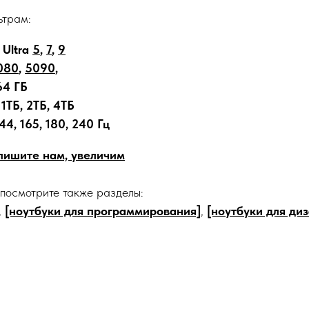
ьтрам:
 Ultra
5
,
7
,
9
080
,
5090
,
64 ГБ
1ТБ, 2ТБ, 4ТБ
44, 165, 180, 240 Гц
апишите нам, увеличим
 посмотрите также разделы:
,
[ноутбуки для программирования]
,
[ноутбуки для ди