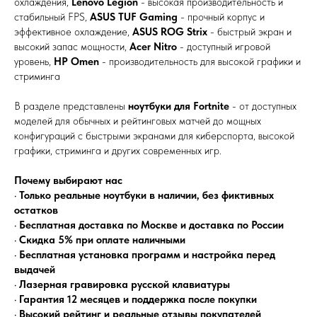
охлаждения,
Lenovo Legion
- высокая производительность и
стабильный FPS,
ASUS TUF Gaming
- прочный корпус и
эффективное охлаждение,
ASUS ROG Strix
- быстрый экран и
высокий запас мощности,
Acer Nitro
- доступный игровой
уровень,
HP Omen
- производительность для высокой графики и
стриминга
В разделе представлены
ноутбуки для Fortnite
- от доступных
моделей для обычных и рейтинговых матчей до мощных
конфигураций с быстрыми экранами для киберспорта, высокой
графики, стриминга и других современных игр.
Почему выбирают нас
•
Только реальные ноутбуки в наличии, без фиктивных
остатков
•
Бесплатная доставка по Москве и доставка по России
•
Скидка 5% при оплате наличными
•
Бесплатная установка программ и настройка перед
выдачей
•
Лазерная гравировка русской клавиатуры
•
Гарантия 12 месяцев и поддержка после покупки
•
Высокий рейтинг и реальные отзывы покупателей