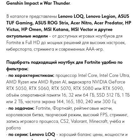
Genshin Impact и War Thunder
.
В каталоге представлены
Lenovo LOQ, Lenovo Legion, ASUS
TUF Gaming, ASUS ROG Strix, Acer Nitro, Acer Predator, HP
Victus, HP Omen, MSI Katana, MSI Vector и другие
актуальные модели
- от доступных игровых ноутбуков для
Fortnite в Full HD до мощных решений для высоких настроек,
киберспорта, стриминга и современных AAA-игр.
Подобрать подходящий ноутбук для Fortnite удобно по
фильтрам:
•
по характеристикам:
процессор Intel Core, Intel Core Ultra,
AMD Ryzen или AMD Ryzen AI, видеокарта NVIDIA GeForce
RTX 5050, RTX 5060, RTX 5070, RTX 5080 или RTX 5090,
объём оперативной памяти 16, 32 или 64 ГБ, SSD 512 ГБ, 1 ТБ
или 2 ТБ, частота экрана 144, 165, 180, 240 или 300 Гц
•
по задачам:
Fortnite, Фортнайт, рейтинговые матчи,
королевская битва, творческий режим, высокий FPS, стриминг,
запись игрового процесса, CS2, Valorant, Minecraft, учёба и
работа
•
по серии:
Lenovo LOQ
- хороший баланс цены, мощности и