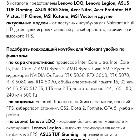
В каталоге представлены
Lenovo LOQ, Lenovo Legion, ASUS
TUF Gaming, ASUS ROG Strix, Acer Nitro, Acer Predator, HP
Victus, HP Omen, MSI Katana, MSI Vector и другие
актуальные модели
- от доступных ноутбуков для Valorant в Full
HD до мощных игровых решений для киберспорта, стриминга и
высокого FPS.
Подобрать подходящий ноутбук для Valorant удобно по
фильтрам:
•
по характеристикам:
процессор Intel Core Ultra, Intel Core
i5, Intel Core i7, AMD Ryzen 5, AMD Ryzen 7 или AMD Ryzen AI,
видеокарта NVIDIA GeForce RTX 5050, RTX 5060, RTX 5070,
RTX 5080 или RTX 5090, объём оперативной памяти 16, 32 или
64 ГБ, SSD 512 ГБ, 1 ТБ или 2 ТБ, частота экрана 144, 165, 180,
240 или 300 Гц
•
по задачам:
Valorant, Валорант, рейтинговые матчи, высокий
FPS, киберспорт, стриминг, CS2, Dota 2, Fortnite, GTA 5, учёба и
работа
•
по серии:
Lenovo LOQ
- хороший баланс цены, мощности и
охлаждения,
Lenovo Legion
- высокая производительность и
стабильный FPS,
ASUS TUF Gaming
- прочный корпус и