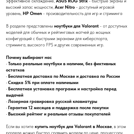
эффективное охлаждение,
ASUS ROG Strix
- быстрые экраны и
высокий запас мощности,
Acer Nitro
- доступный игровой
уровень,
HP Omen
- производительность для игр и стриминга
В разделе представлены
ноутбуки для Valorant
- от доступных
моделей для обычных и рейтинговых матчей до мощных
конфигураций с быстрыми экранами для киберспорта,
стриминга, высокого FPS и других современных игр.
Почему выбирают нас
•
Только реальные ноутбуки в наличии, без фиктивных
остатков
•
Бесплатная доставка по Москве и доставка по России
•
Скидка 5% при оплате наличными
•
Бесплатная установка программ и настройка перед
выдачей
•
Лазерная гравировка русской клавиатуры
•
Гарантия 12 месяцев и поддержка после покупки
•
Высокий рейтинг и реальные отзывы покупателей
Если вы хотите
купить ноутбук для Valorant в Москве
, в этом
разделе можно быстро сравнить модели по цене, процессору,