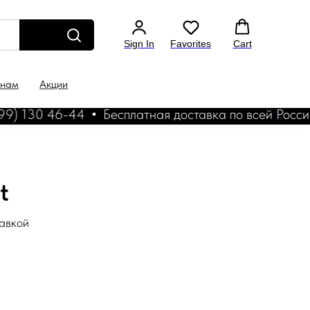
Sign In
Favorites
Cart
 нам
Акции
) 130 46-44
Бесплатная доставка по всей России
t
тавкой