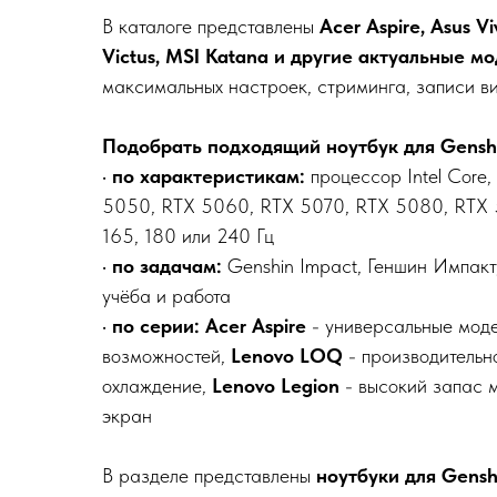
В каталоге представлены
Acer Aspire, Asus V
Victus, MSI Katana и другие актуальные м
максимальных настроек, стриминга, записи ви
Подобрать подходящий ноутбук для Genshi
•
по характеристикам:
процессор Intel Core,
5050, RTX 5060, RTX 5070, RTX 5080, RTX 509
165, 180 или 240 Гц
•
по задачам:
Genshin Impact, Геншин Импакт,
учёба и работа
•
по серии:
Acer Aspire
- универсальные моде
возможностей,
Lenovo LOQ
- производительн
охлаждение,
Lenovo Legion
- высокий запас 
экран
В разделе представлены
ноутбуки для Gensh