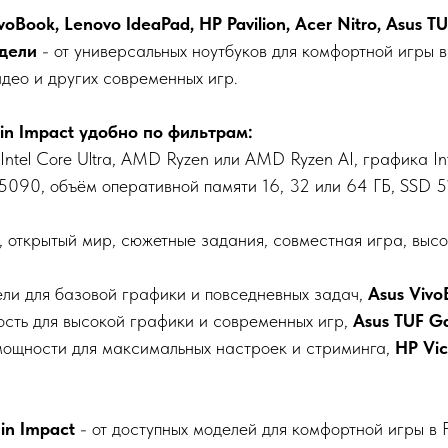
ivoBook, Lenovo IdeaPad, HP Pavilion, Acer Nitro, Asus
одели
- от универсальных ноутбуков для комфортной игры 
део и других современных игр.
n Impact удобно по фильтрам:
 Intel Core Ultra, AMD Ryzen или AMD Ryzen AI, графика 
0, объём оперативной памяти 16, 32 или 64 ГБ, SSD 512 
 открытый мир, сюжетные задания, совместная игра, высок
ли для базовой графики и повседневных задач,
Asus Vivo
ость для высокой графики и современных игр,
Asus TUF G
мощности для максимальных настроек и стриминга,
HP Vic
in Impact
- от доступных моделей для комфортной игры в 