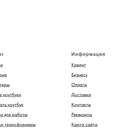
ог
Информация
ки
Кредит
рия
Бизнесу
теры
Оплата
 ноутбуки
Доставка
ть ноутбук
Контакты
и для работы
Реквизиты
ки-трансформеры
Карта сайта