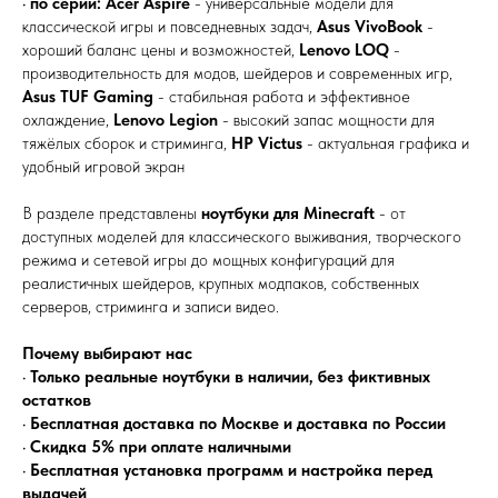
•
по серии:
Acer Aspire
- универсальные модели для
классической игры и повседневных задач,
Asus VivoBook
-
хороший баланс цены и возможностей,
Lenovo LOQ
-
производительность для модов, шейдеров и современных игр,
Asus TUF Gaming
- стабильная работа и эффективное
охлаждение,
Lenovo Legion
- высокий запас мощности для
тяжёлых сборок и стриминга,
HP Victus
- актуальная графика и
удобный игровой экран
В разделе представлены
ноутбуки для Minecraft
- от
доступных моделей для классического выживания, творческого
режима и сетевой игры до мощных конфигураций для
реалистичных шейдеров, крупных модпаков, собственных
серверов, стриминга и записи видео.
Почему выбирают нас
•
Только реальные ноутбуки в наличии, без фиктивных
остатков
•
Бесплатная доставка по Москве и доставка по России
•
Скидка 5% при оплате наличными
•
Бесплатная установка программ и настройка перед
выдачей