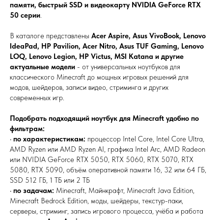
памяти, быстрый SSD и видеокарту NVIDIA GeForce RTX
50 серии
.
В каталоге представлены
Acer Aspire, Asus VivoBook, Lenovo
IdeaPad, HP Pavilion, Acer Nitro, Asus TUF Gaming, Lenovo
LOQ, Lenovo Legion, HP Victus, MSI Katana и другие
актуальные модели
- от универсальных ноутбуков для
классического Minecraft до мощных игровых решений для
модов, шейдеров, записи видео, стриминга и других
современных игр.
Подобрать подходящий ноутбук для Minecraft удобно по
фильтрам:
•
по характеристикам:
процессор Intel Core, Intel Core Ultra,
AMD Ryzen или AMD Ryzen AI, графика Intel Arc, AMD Radeon
или NVIDIA GeForce RTX 5050, RTX 5060, RTX 5070, RTX
5080, RTX 5090, объём оперативной памяти 16, 32 или 64 ГБ,
SSD 512 ГБ, 1 ТБ или 2 ТБ
•
по задачам:
Minecraft, Майнкрафт, Minecraft Java Edition,
Minecraft Bedrock Edition, моды, шейдеры, текстур-паки,
серверы, стриминг, запись игрового процесса, учёба и работа