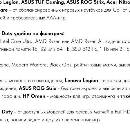
 Legion, ASUS TUF Gaming, ASUS ROG Strix, Acer Nitro,
ware
- от сбалансированных игровых ноутбуков для Call of 
ей и требовательных AAA-игр.
 Duty удобно по фильтрам:
, Intel Core Ultra, AMD Ryzen или AMD Ryzen AI, видеока
ной памяти 16, 32 или 64 ГБ, SSD 512 ГБ, 1 ТБ или 2 ТБ,
zone, Modern Warfare, Black Ops, рейтинговые матчи, высо
ены, мощности и охлаждения,
Lenovo Legion
- высокая про
аждение,
ASUS ROG Strix
- быстрые экраны и высокий за
й графики,
HP Omen
- мощность для игр, стриминга и тяж
f Duty
- от доступных моделей для сетевых матчей в Full 
инга, записи видео и других современных игр.