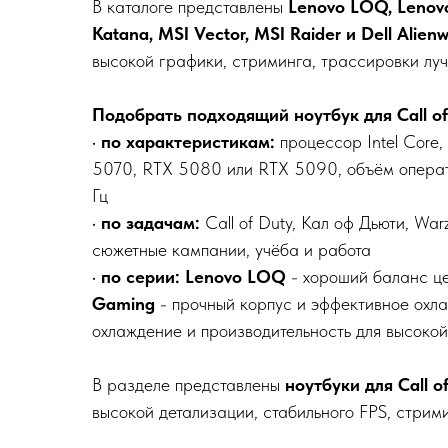
В каталоге представлены
Lenovo LOQ, Lenovo
Katana, MSI Vector, MSI Raider и Dell Alien
высокой графики, стриминга, трассировки луч
Подобрать подходящий ноутбук для Call of
•
по характеристикам:
процессор Intel Core
5070, RTX 5080 или RTX 5090, объём оператив
Гц
•
по задачам:
Call of Duty, Кал оф Дьюти, War
сюжетные кампании, учёба и работа
•
по серии:
Lenovo LOQ
- хороший баланс ц
Gaming
- прочный корпус и эффективное охл
охлаждение и производительность для высоко
В разделе представлены
ноутбуки для Call o
высокой детализации, стабильного FPS, стрим