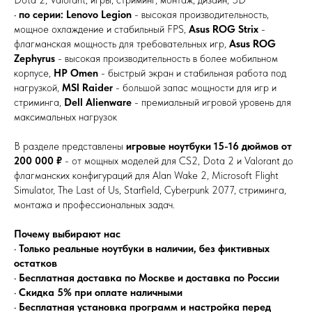
Dota 2, Valorant, игры, стриминг, монтаж, дизайн, 3D
•
по серии:
Lenovo Legion
- высокая производительность,
мощное охлаждение и стабильный FPS,
Asus ROG Strix
-
флагманская мощность для требовательных игр,
Asus ROG
Zephyrus
- высокая производительность в более мобильном
корпусе,
HP Omen
- быстрый экран и стабильная работа под
нагрузкой,
MSI Raider
- большой запас мощности для игр и
стриминга,
Dell Alienware
- премиальный игровой уровень для
максимальных нагрузок
В разделе представлены
игровые ноутбуки 15-16 дюймов от
200 000 ₽
- от мощных моделей для CS2, Dota 2 и Valorant до
флагманских конфигураций для Alan Wake 2, Microsoft Flight
Simulator, The Last of Us, Starfield, Cyberpunk 2077, стриминга,
монтажа и профессиональных задач.
Почему выбирают нас
•
Только реальные ноутбуки в наличии, без фиктивных
остатков
•
Бесплатная доставка по Москве и доставка по России
•
Скидка 5% при оплате наличными
•
Бесплатная установка программ и настройка перед