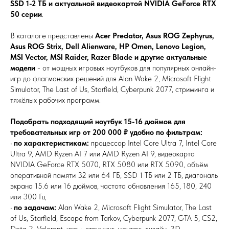
SSD 1-2 ТБ и актуальной видеокартой NVIDIA GeForce RTX
50 серии
.
В каталоге представлены
Acer Predator, Asus ROG Zephyrus,
Asus ROG Strix, Dell Alienware, HP Omen, Lenovo Legion,
MSI Vector, MSI Raider, Razer Blade и другие актуальные
модели
- от мощных игровых ноутбуков для популярных онлайн-
игр до флагманских решений для Alan Wake 2, Microsoft Flight
Simulator, The Last of Us, Starfield, Cyberpunk 2077, стриминга и
тяжёлых рабочих программ.
Подобрать подходящий ноутбук 15-16 дюймов для
требовательных игр от 200 000 ₽ удобно по фильтрам:
•
по характеристикам:
процессор Intel Core Ultra 7, Intel Core
Ultra 9, AMD Ryzen AI 7 или AMD Ryzen AI 9, видеокарта
NVIDIA GeForce RTX 5070, RTX 5080 или RTX 5090, объём
оперативной памяти 32 или 64 ГБ, SSD 1 ТБ или 2 ТБ, диагональ
экрана 15.6 или 16 дюймов, частота обновления 165, 180, 240
или 300 Гц
•
по задачам:
Alan Wake 2, Microsoft Flight Simulator, The Last
of Us, Starfield, Escape from Tarkov, Cyberpunk 2077, GTA 5, CS2,