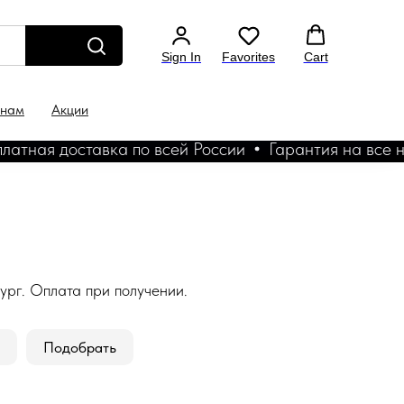
Sign In
Favorites
Cart
 нам
Акции
ная доставка по всей России
Гарантия на все ноутб
ург. Оплата при получении.
Подобрать