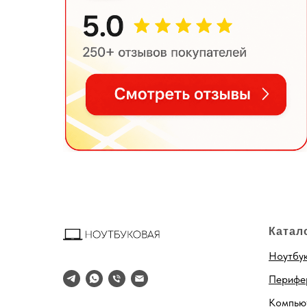
Катал
Ноутбу
Перифе
Компью