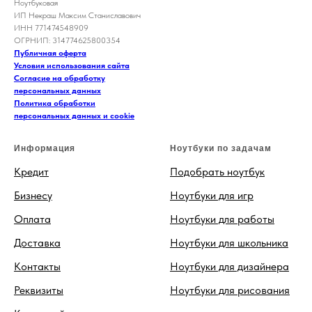
Ноутбуковая
ИП Некраш Максим Станиславович
ИНН 771474548909
ОГРНИП: 314774625800354
Публичная оферта
Условия использования сайта
Согласие на обработку
персональных данных
Политика обработки
персональных данных и cookie
Информация
Ноутбуки по задачам
Кредит
Подобрать ноутбук
Бизнесу
Ноутбуки для игр
Оплата
Ноутбуки для работы
Доставка
Ноутбуки для школьника
Контакты
Ноутбуки для дизайнера
Реквизиты
Ноутбуки для рисования