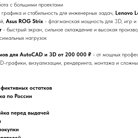
бота с большими проектами
 графика и стабильность для инженерных задач,
Lenovo L
ой,
Asus ROG Strix
- флагманская мощность для 3D, игр и
r
- быстрый экран, сильное охлаждение и высокая произво
симальных нагрузок
мов для AutoCAD и 3D от 200 000 ₽
- от мощных профе
D-графики, визуализации, рендеринга, монтажа и сложных
 фиктивных остатков
ка по России
ойка перед выдачей
ы
покупки
упателей