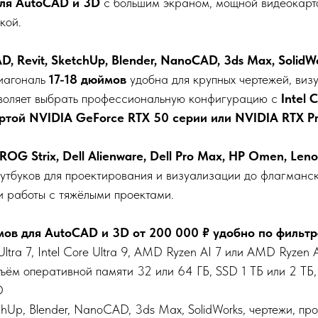
для AutoCAD и 3D
с большим экраном, мощной видеокарт
кой.
, Revit, SketchUp, Blender, NanoCAD, 3ds Max, SolidWork
Диагональ
17-18 дюймов
удобна для крупных чертежей, визу
воляет выбрать профессиональную конфигурацию с
Intel 
артой NVIDIA GeForce RTX 50 серии или NVIDIA RTX P
 ROG Strix, Dell Alienware, Dell Pro Max, HP Omen, Leno
оутбуков для проектирования и визуализации до флагманс
 работы с тяжёлыми проектами.
ов для AutoCAD и 3D от 200 000 ₽ удобно по фильтр
Ultra 7, Intel Core Ultra 9, AMD Ryzen AI 7 или AMD Ryze
м оперативной памяти 32 или 64 ГБ, SSD 1 ТБ или 2 ТБ, 
D
chUp, Blender, NanoCAD, 3ds Max, SolidWorks, чертежи, п