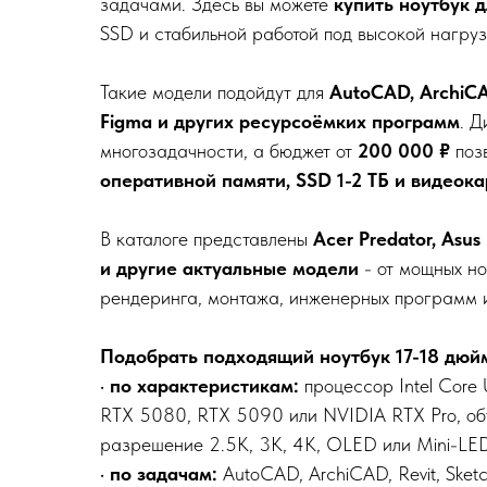
задачами. Здесь вы можете
купить ноутбук 
SSD и стабильной работой под высокой нагруз
Такие модели подойдут для
AutoCAD, ArchiCAD
Figma и других ресурсоёмких программ
. 
многозадачности, а бюджет от
200 000 ₽
поз
оперативной памяти, SSD 1-2 ТБ и видеок
В каталоге представлены
Acer Predator, Asus
и другие актуальные модели
- от мощных н
рендеринга, монтажа, инженерных программ и
Подобрать подходящий ноутбук 17-18 дюйм
•
по характеристикам:
процессор Intel Core 
RTX 5080, RTX 5090 или NVIDIA RTX Pro, объё
разрешение 2.5K, 3K, 4K, OLED или Mini-LE
•
по задачам:
AutoCAD, ArchiCAD, Revit, Sket