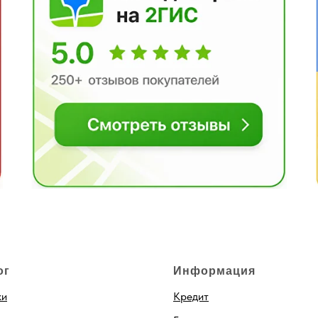
ог
Информация
ки
Кредит