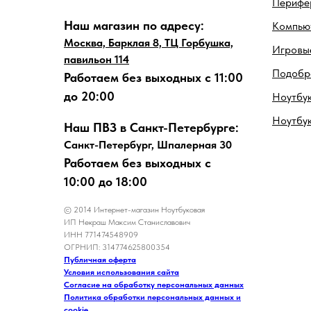
Перифе
Наш магазин по адресу:
Компью
Москва, Барклая 8, ТЦ Горбушка,
Игровые
павильон 114
Подобра
Работаем без выходных с 11:00
до 20:00
Ноутбук
Ноутбу
Наш ПВЗ в Санкт-Петербурге:
Санкт-Петербург, Шпалерная 30
Работаем без выходных с
10:00 до 18:00
© 2014 Интернет-магазин Ноутбуковая
ИП Некраш Максим Станиславович
ИНН 771474548909
ОГРНИП: 314774625800354
Публичная оферта
Условия использования сайта
Согласие на обработку персональных данных
Политика обработки персональных данных и
cookie