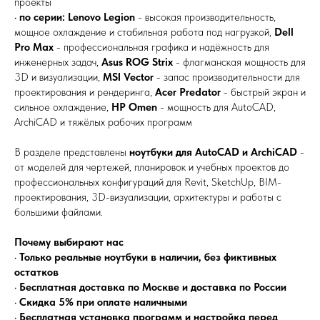
проекты
•
по серии:
Lenovo Legion
- высокая производительность,
мощное охлаждение и стабильная работа под нагрузкой,
Dell
Pro Max
- профессиональная графика и надёжность для
инженерных задач,
Asus ROG Strix
- флагманская мощность для
3D и визуализации,
MSI Vector
- запас производительности для
проектирования и рендеринга,
Acer Predator
- быстрый экран и
сильное охлаждение,
HP Omen
- мощность для AutoCAD,
ArchiCAD и тяжёлых рабочих программ
В разделе представлены
ноутбуки для AutoCAD и ArchiCAD
-
от моделей для чертежей, планировок и учебных проектов до
профессиональных конфигураций для Revit, SketchUp, BIM-
проектирования, 3D-визуализации, архитектуры и работы с
большими файлами.
Почему выбирают нас
•
Только реальные ноутбуки в наличии, без фиктивных
остатков
•
Бесплатная доставка по Москве и доставка по России
•
Скидка 5% при оплате наличными
•
Бесплатная установка программ и настройка перед