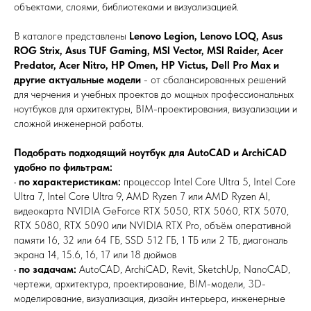
объектами, слоями, библиотеками и визуализацией.
В каталоге представлены
Lenovo Legion, Lenovo LOQ, Asus
ROG Strix, Asus TUF Gaming, MSI Vector, MSI Raider, Acer
Predator, Acer Nitro, HP Omen, HP Victus, Dell Pro Max и
другие актуальные модели
- от сбалансированных решений
для черчения и учебных проектов до мощных профессиональных
ноутбуков для архитектуры, BIM-проектирования, визуализации и
сложной инженерной работы.
Подобрать подходящий ноутбук для AutoCAD и ArchiCAD
удобно по фильтрам:
•
по характеристикам:
процессор Intel Core Ultra 5, Intel Core
Ultra 7, Intel Core Ultra 9, AMD Ryzen 7 или AMD Ryzen AI,
видеокарта NVIDIA GeForce RTX 5050, RTX 5060, RTX 5070,
RTX 5080, RTX 5090 или NVIDIA RTX Pro, объём оперативной
памяти 16, 32 или 64 ГБ, SSD 512 ГБ, 1 ТБ или 2 ТБ, диагональ
экрана 14, 15.6, 16, 17 или 18 дюймов
•
по задачам:
AutoCAD, ArchiCAD, Revit, SketchUp, NanoCAD,
чертежи, архитектура, проектирование, BIM-модели, 3D-
моделирование, визуализация, дизайн интерьера, инженерные