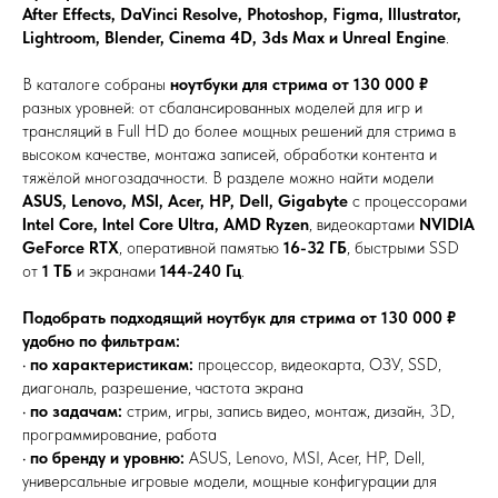
After Effects, DaVinci Resolve, Photoshop, Figma, Illustrator,
Lightroom, Blender, Cinema 4D, 3ds Max и Unreal Engine
.
В каталоге собраны
ноутбуки для стрима от 130 000 ₽
разных уровней: от сбалансированных моделей для игр и
трансляций в Full HD до более мощных решений для стрима в
высоком качестве, монтажа записей, обработки контента и
тяжёлой многозадачности. В разделе можно найти модели
ASUS, Lenovo, MSI, Acer, HP, Dell, Gigabyte
с процессорами
Intel Core, Intel Core Ultra, AMD Ryzen
, видеокартами
NVIDIA
GeForce RTX
, оперативной памятью
16-32 ГБ
, быстрыми SSD
от
1 ТБ
и экранами
144-240 Гц
.
Подобрать подходящий ноутбук для стрима от 130 000 ₽
удобно по фильтрам:
•
по характеристикам:
процессор, видеокарта, ОЗУ, SSD,
диагональ, разрешение, частота экрана
•
по задачам:
стрим, игры, запись видео, монтаж, дизайн, 3D,
программирование, работа
•
по бренду и уровню:
ASUS, Lenovo, MSI, Acer, HP, Dell,
универсальные игровые модели, мощные конфигурации для