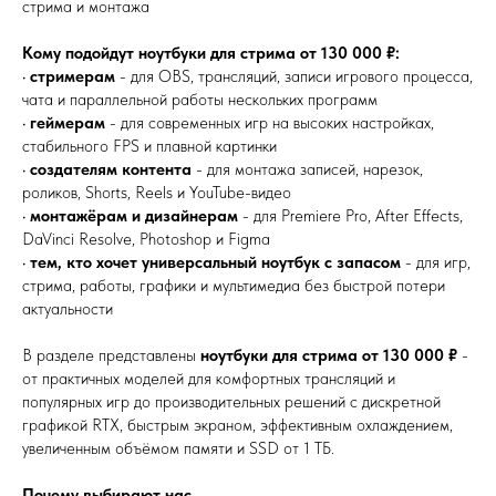
стрима и монтажа
Кому подойдут ноутбуки для стрима от 130 000 ₽:
•
стримерам
- для OBS, трансляций, записи игрового процесса,
чата и параллельной работы нескольких программ
•
геймерам
- для современных игр на высоких настройках,
стабильного FPS и плавной картинки
•
создателям контента
- для монтажа записей, нарезок,
роликов, Shorts, Reels и YouTube-видео
•
монтажёрам и дизайнерам
- для Premiere Pro, After Effects,
DaVinci Resolve, Photoshop и Figma
•
тем, кто хочет универсальный ноутбук с запасом
- для игр,
стрима, работы, графики и мультимедиа без быстрой потери
актуальности
В разделе представлены
ноутбуки для стрима от 130 000 ₽
-
от практичных моделей для комфортных трансляций и
популярных игр до производительных решений с дискретной
графикой RTX, быстрым экраном, эффективным охлаждением,
увеличенным объёмом памяти и SSD от 1 ТБ.
Почему выбирают нас