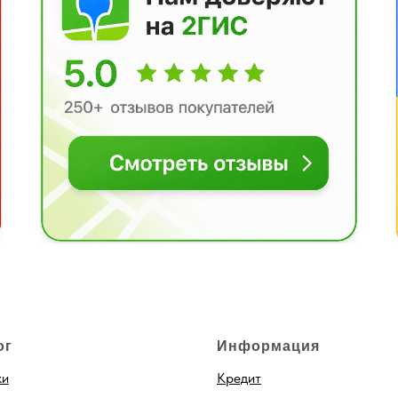
ог
Информация
ки
Кредит