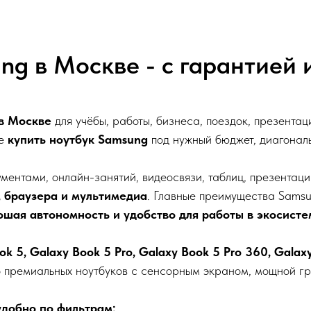
ng в Москве - с гарантией 
в Москве
для учёбы, работы, бизнеса, поездок, презента
те
купить ноутбук Samsung
под нужный бюджет, диагональ
ментами, онлайн-занятий, видеосвязи, таблиц, презентац
ro, браузера и мультимедиа
. Главные преимущества Sams
шая автономность и удобство для работы в экосисте
k 5, Galaxy Book 5 Pro, Galaxy Book 5 Pro 360, Galax
о премиальных ноутбуков с сенсорным экраном, мощной г
добно по фильтрам: