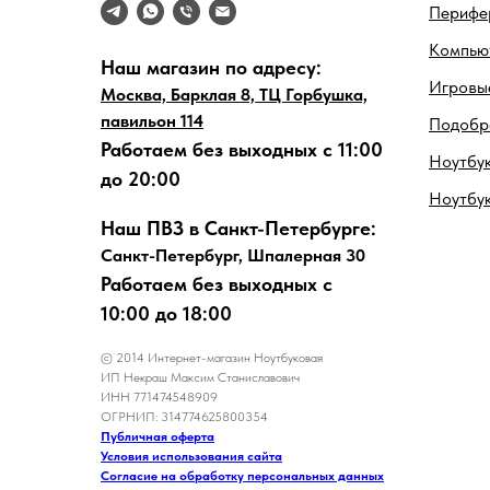
Перифе
Компью
Наш магазин по адресу:
Игровые
Москва, Барклая 8, ТЦ Горбушка,
павильон 114
Подобра
Работаем без выходных с 11:00
Ноутбук
до 20:00
Ноутбу
Наш ПВЗ в Санкт-Петербурге:
Санкт-Петербург, Шпалерная 30
Работаем без выходных с
10:00 до 18:00
© 2014 Интернет-магазин Ноутбуковая
ИП Некраш Максим Станиславович
ИНН 771474548909
ОГРНИП: 314774625800354
Публичная оферта
Условия использования сайта
Согласие на обработку персональных данных