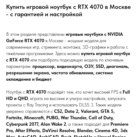
Купить игровой ноутбук с RTX 4070 в Москве
- с гарантией и настройкой
В этом разделе представлены
игровые ноутбуки с NVIDIA
GeForce RTX 4070
в Москве - мощные модели для
современных игр, стриминга, монтажа, 3D-графики и работы с
тяжёлыми программами. Здесь можно
купить игровой ноутбук
с RTX 4070
или подобрать подходящую модель по ключевым
параметрам:
процессор, видеокарта, ОЗУ, SSD, диагональ,
разрешение экрана, частота обновления, система
охлаждения и бюджет
.
Ноутбук с
RTX 4070
подойдёт тем, кто хочет высокий FPS в
Full
HD и QHD
, играть на высоких и ультра-настройках, запускать
проекты с Ray Tracing и использовать DLSS 3. Такие модели
уверенно справляются с
CS2, Dota 2, Valorant, GTA 5,
Fortnite, Minecraft, PUBG, War Thunder, Call of Duty,
Cyberpunk 2077, Alan Wake 2
, а также подходят для
Premiere
Pro, After Effects, DaVinci Resolve, Blender, Cinema 4D, 3ds