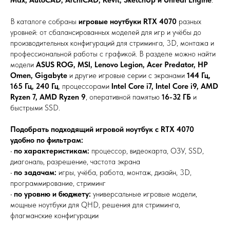
Max, AutoCAD, ArchiCAD, Revit, SketchUp и Unreal Engine
.
В каталоге собраны
игровые ноутбуки RTX 4070
разных
уровней: от сбалансированных моделей для игр и учёбы до
производительных конфигураций для стриминга, 3D, монтажа и
профессиональной работы с графикой. В разделе можно найти
модели
ASUS ROG, MSI, Lenovo Legion, Acer Predator, HP
Omen, Gigabyte
и другие игровые серии с экранами
144 Гц,
165 Гц, 240 Гц
, процессорами
Intel Core i7, Intel Core i9, AMD
Ryzen 7, AMD Ryzen 9
, оперативной памятью
16-32 ГБ
и
быстрыми SSD.
Подобрать подходящий игровой ноутбук с RTX 4070
удобно по фильтрам:
•
по характеристикам:
процессор, видеокарта, ОЗУ, SSD,
диагональ, разрешение, частота экрана
•
по задачам:
игры, учёба, работа, монтаж, дизайн, 3D,
программирование, стриминг
•
по уровню и бюджету:
универсальные игровые модели,
мощные ноутбуки для QHD, решения для стриминга,
флагманские конфигурации