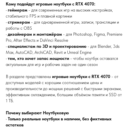
Кому подойдут игровые ноутбуки с RTX 4070:
•
геймерам
- для современных игр на высоких настройках,
стабильного FPS и плавной картинки
•
стримерам
- для одновременной игры, записи, трансляции и
работы с OBS
•
дизайнерам и монтажёрам
- для Photoshop, Figma, Premiere
Pro, After Effects и DaVinci Resolve
•
специалистам по 3D и проектированию
- для Blender, 3ds
Max, AutoCAD, ArchiCAD, Revit и Unreal Engine
•
тем, кто хочет запас мощности
- чтобы ноутбук оставался
актуальным для игр и рабочих задач не один сезон
В разделе представлены
игровые ноутбуки с RTX 4070
- от
доступных моделей с хорошим соотношением цены и
производительности до мощных решений с быстрыми экранами,
эффективным охлаждением, большим объёмом памяти и SSD от
1 ТБ.
Почему выбирают Ноутбуковую
•
Только реальные ноутбуки в наличии, без фиктивных
остатков