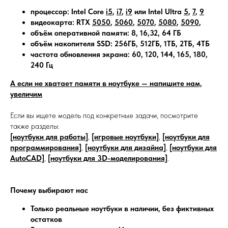
процессор: Intel Core
i5
,
i7
,
i9
или Intel Ultra
5
,
7
,
9
видеокарта: RTX
5050
,
5060
,
5070
,
5080
,
5090
,
объём оперативной памяти: 8, 16,32, 64 ГБ
объём накопителя SSD: 256ГБ, 512ГБ, 1ТБ, 2ТБ, 4ТБ
частота обновления экрана: 60, 120, 144, 165, 180,
240 Гц
А если не хватает памяти в ноутбуке — напишите нам,
увеличим
Если вы ищете модель под конкретные задачи, посмотрите
также разделы:
[ноутбуки для работы]
,
[игровые ноутбуки]
,
[ноутбуки для
программирования]
,
[ноутбуки для дизайна]
,
[ноутбуки для
AutoCAD]
,
[ноутбуки для 3D-моделирования]
.
Почему выбирают нас
Только реальные ноутбуки в наличии, без фиктивных
остатков