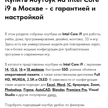
i9 в Москве - с гарантией и
настройкой
В этом разделе собраны ноутбуки на
Intel Core i9
для работы,
учёбы, дома, программирования, дизайна, монтажа, 3D и игр.
Здесь есть как универсальные модели для повседневных задач,
так и более мощные конфигурации для требовательных
программ и современных игр.
В каталоге представлены ноутбуки на
Intel Core i9
с экранами
14
,
15.6
,
16
и
18 дюймов
, быстрыми
SSD
, разным объёмом
оперативной памяти
, а также качественными дисплеями
Full
HD, WUXGA, 2.5K и OLED
. В зависимости от конфигурации
такие модели подходят для
Excel, Word
,
1С
, браузера, Zoom,
Photoshop
,
Figma
,
AutoCAD
,
Blender
,
Premiere Pro
, Visual
Studio
и других популярных
задач.
Подобрать подходящий ноутбук удобно по фильтрам: