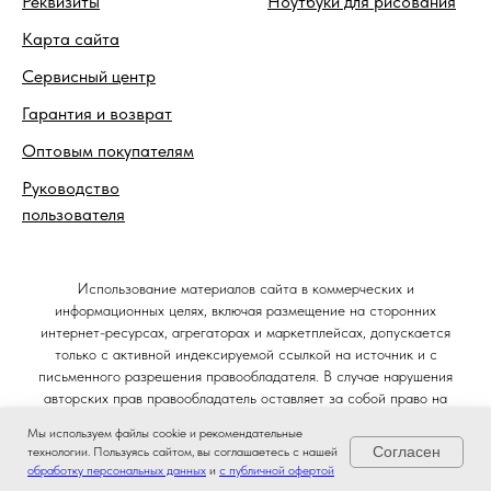
Реквизиты
Ноутбуки для рисования
Карта сайта
Сервисный центр
Гарантия и возврат
Оптовым покупателям
Руководство
пользователя
Использование материалов сайта в коммерческих и
информационных целях, включая размещение на сторонних
интернет-ресурсах, агрегаторах и маркетплейсах, допускается
только с активной индексируемой ссылкой на источник и с
письменного разрешения правообладателя. В случае нарушения
авторских прав правообладатель оставляет за собой право на
защиту своих интересов в судебном порядке и требование
Мы используем файлы cookie и рекомендательные
компенсации в соответствии со статьёй 1301 Гражданского кодекса
Согласен
технологии. Пользуясь сайтом, вы соглашаетесь с нашей
Российской Федерации.
обработку персональных данных
и
с публичной офертой
Главная
Ноутбуки
Позвонить
Магазин
© 2014–2026. Интернет-магазин Ноутбуковая.