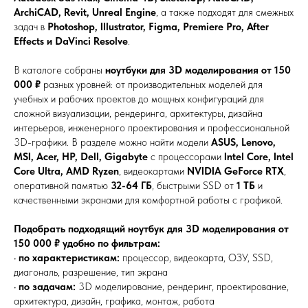
ArchiCAD, Revit, Unreal Engine
, а также подходят для смежных
задач в
Photoshop, Illustrator, Figma, Premiere Pro, After
Effects и DaVinci Resolve
.
В каталоге собраны
ноутбуки для 3D моделирования от 150
000 ₽
разных уровней: от производительных моделей для
учебных и рабочих проектов до мощных конфигураций для
сложной визуализации, рендеринга, архитектуры, дизайна
интерьеров, инженерного проектирования и профессиональной
3D-графики. В разделе можно найти модели
ASUS, Lenovo,
MSI, Acer, HP, Dell, Gigabyte
с процессорами
Intel Core, Intel
Core Ultra, AMD Ryzen
, видеокартами
NVIDIA GeForce RTX
,
оперативной памятью
32-64 ГБ
, быстрыми SSD от
1 ТБ
и
качественными экранами для комфортной работы с графикой.
Подобрать подходящий ноутбук для 3D моделирования от
150 000 ₽ удобно по фильтрам:
•
по характеристикам:
процессор, видеокарта, ОЗУ, SSD,
диагональ, разрешение, тип экрана
•
по задачам:
3D моделирование, рендеринг, проектирование,
архитектура, дизайн, графика, монтаж, работа