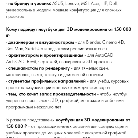
•
по бренду и уровню:
ASUS, Lenovo, MSI, Acer, HP, Dell,
универсальные модели, мощные конфигурации для сложных
проектов
Кому подойдут ноутбуки для 3D моделирования от 150 000
₽:
•
дизайнерам и визуализаторам
- для Blender, Cinema 4D,
3ds Max, SketchUp и подготовки реалистичных сцен
•
архитекторам и проектировщикам
- для AutoCAD,
ArchiCAD, Revit, чертежей, планировок и 3D-проектов
•
специалистам по рендерингу
- для тяжёлых сцен,
материалов, света, текстур и длительной нагрузки
•
студентам профильных направлений
- для учёбы, курсовых
проектов, визуализации и первых коммерческих задач
•
тем, кто хочет запас производительности
- чтобы ноутбук
уверенно справлялся с 3D, графикой, монтажом и рабочими
программами несколько лет
В разделе представлены
ноутбуки для 3D моделирования от
150 000 ₽
- от производительных решений для средних сцен и
учебных проектов до мощных моделей с дискретной графикой