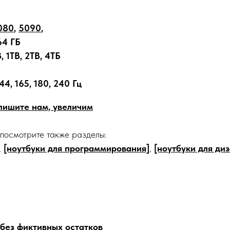
080
,
5090
,
64 ГБ
 1TB, 2TB, 4ТБ
44, 165, 180, 240 Гц
апишите нам, увеличим
 посмотрите также разделы:
,
[ноутбуки для программирования]
,
[ноутбуки для ди
 без фиктивных остатков