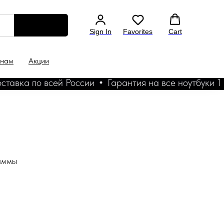
Sign In
Favorites
Cart
 нам
Акции
ка по всей России
Гарантия на все ноутбуки 1 год
раммы