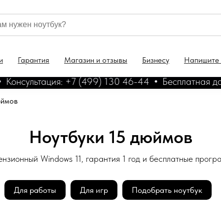
и
Гарантия
Магазин и отзывы
Бизнесу
Напишите
нсультация: +7 (499) 130 46-44
Бесплатная достав
юймов
Ноутбуки 15 дюймов
нзионный Windows 11, гарантия 1 год и бесплатные прог
Для работы
Для игр
Подобрать ноутбук