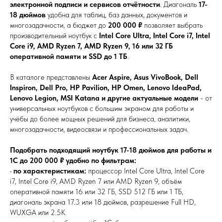
электронной подписи и сервисов отчётности
. Диагональ
17-
18 дюймов
удобна для таблиц, баз данных, документов и
многозадачности, а бюджет до
200 000 ₽
позволяет выбрать
производительный ноутбук с
Intel Core Ultra, Intel Core i7, Intel
Core i9, AMD Ryzen 7, AMD Ryzen 9, 16 или 32 ГБ
оперативной памяти и SSD до 1 ТБ
.
В каталоге представлены
Acer Aspire, Asus VivoBook, Dell
Inspiron, Dell Pro, HP Pavilion, HP Omen, Lenovo IdeaPad,
Lenovo Legion, MSI Katana и другие актуальные модели
- от
универсальных ноутбуков с большим экраном для работы и
учёбы до более мощных решений для бизнеса, аналитики,
многозадачности, видеосвязи и профессиональных задач.
Подобрать подходящий ноутбук 17-18 дюймов для работы и
1С до 200 000 ₽ удобно по фильтрам:
•
по характеристикам:
процессор Intel Core Ultra, Intel Core
i7, Intel Core i9, AMD Ryzen 7 или AMD Ryzen 9, объём
оперативной памяти 16 или 32 ГБ, SSD 512 ГБ или 1 ТБ,
диагональ экрана 17.3 или 18 дюймов, разрешение Full HD,
WUXGA или 2.5K