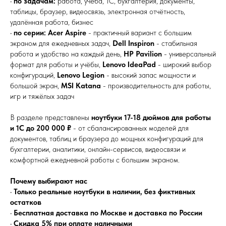
•
по задачам:
работа, учёба, 1С, бухгалтерия, документы,
таблицы, браузер, видеосвязь, электронная отчётность,
удалённая работа, бизнес
•
по серии:
Acer Aspire
- практичный вариант с большим
экраном для ежедневных задач,
Dell Inspiron
- стабильная
работа и удобство на каждый день,
HP Pavilion
- универсальный
формат для работы и учёбы,
Lenovo IdeaPad
- широкий выбор
конфигураций,
Lenovo Legion
- высокий запас мощности и
большой экран,
MSI Katana
- производительность для работы,
игр и тяжёлых задач
В разделе представлены
ноутбуки 17-18 дюймов для работы
и 1С до 200 000 ₽
- от сбалансированных моделей для
документов, таблиц и браузера до мощных конфигураций для
бухгалтерии, аналитики, онлайн-сервисов, видеосвязи и
комфортной ежедневной работы с большим экраном.
Почему выбирают нас
•
Только реальные ноутбуки в наличии, без фиктивных
остатков
•
Бесплатная доставка по Москве и доставка по России
•
Скидка 5% при оплате наличными