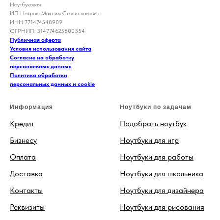
Ноутбуковая
ИП Некраш Максим Станиславович
ИНН 771474548909
ОГРНИП: 314774625800354
Публичная оферта
Условия использования сайта
Согласие на обработку
персональных данных
Политика обработки
персональных данных и cookie
Информация
Ноутбуки по задачам
Кредит
Подобрать ноутбук
Бизнесу
Ноутбуки для игр
Оплата
Ноутбуки для работы
Доставка
Ноутбуки для школьника
Контакты
Ноутбуки для дизайнера
Реквизиты
Ноутбуки для рисования