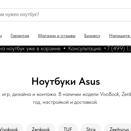
и
Гарантия
Магазин и отзывы
Бизнесу
Напишите
оутбук уже в корзине
Консультация: +7 (499) 130
Ноутбуки Asus
, игр, дизайна и монтажа. В наличии модели VivoBook, Zen
год, настройкой и доставкой.
Vivobook
Zenbook
TUF
Strix
Zephyrus