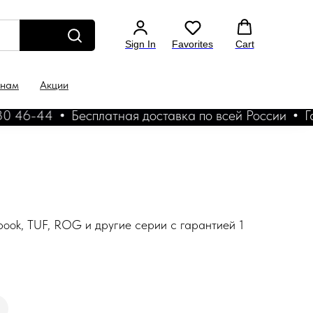
Sign In
Favorites
Cart
 нам
Акции
 46-44
Бесплатная доставка по всей России
Гара
book, TUF, ROG и другие серии с гарантией 1