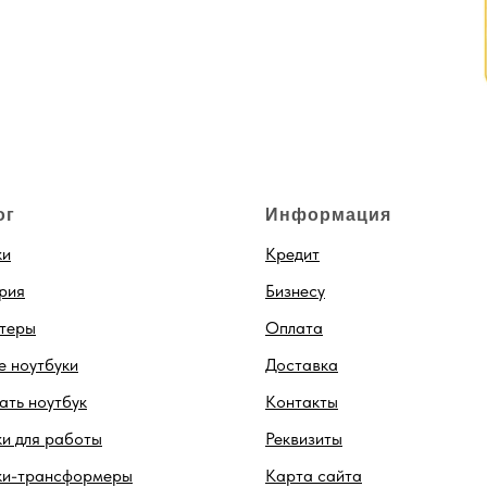
ог
Информация
ки
Кредит
рия
Бизнесу
теры
Оплата
 ноутбуки
Доставка
ть ноутбук
Контакты
и для работы
Реквизиты
ки-трансформеры
Карта сайта