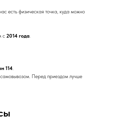
нас есть физическая точка, куда можно
м с
2014 года
.
он 114
.
з самовывозом. Перед приездом лучше
сы