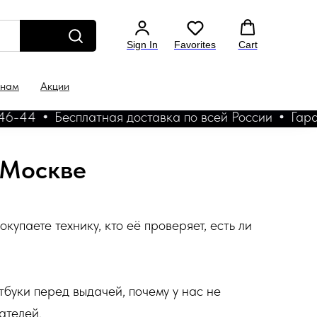
Sign In
Favorites
Cart
 нам
Акции
4
Бесплатная доставка по всей России
Гарантия 
 Москве
купаете технику, кто её проверяет, есть ли
утбуки перед выдачей, почему у нас не
ателей.