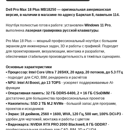
Dell Pro Max 18 Plus MB18250 — оригинальная американская
версия, в наличии в магазине по адресу Барклая 8, павильон 114.
Ноутбук полностью готов к работе: установлен
Windows 11 Pro
,
выполнена
лазерная гравировка русской клавиатуры
.
Pro Max 18 Plus — мощный профессиональный ноутбук с большим
экраном для инженерных задач, 3D и работы с графикой. Подходит
для проектирования, визуализации, монтажа и разработки,
обеспечивая стабильную производительность в тяжёлых сценариях.
Основные характеристики
•
Процессор: Intel Core Ultra 7 265HX, 20 ядер, 20 потоков, до 5.3 ГГц
- подходит для CAD, BIM, рендеринга и расчётов
•
NPU: Intel AI Boost, до 13 TOPS
- ускоряет поддерживаемые AI-
функции
•
Оперативная память: 32 ГБ DDR5-6400, 2 × 16 ГБ CSoDIMM
-
достаточно для большинства профессиональных проектов
•
Накопитель: SSD 2 ТБ M.2 NVMe
- большой запас для программ,
проектов и исходников
•
Экран: 18 дюймов, 2560 × 1600, WVA, 120 Гц, 500 нит, 100% DCI-P3
-
удобен для чертежей, монтажа и работы с цветом
•
Видеокарта: NVIDIA RTX PRO 2000 Blackwell, 8 ГБ GDDR7
-
профессиональная графика для CAD, BIM, 3D и CUDA