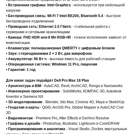
•
Встроенная графика: Intel Graphics
- используется при небольшой
нагрузке
•
Беспроводная связь: Wi-Fi 7 Intel BE200, Bluetooth 5.4
- быстрое
беспроводное подключение
•
Проводная сеть: Ethernet 2.5 Гбит/с
- стабильная работа с
серверами и сетевыми хранилищами
•
Камера: FHD HDR или 8 Мп RGB+IR
- точное исполнение зависит от
комплектации
•
Клавиатура: полноразмерная QWERTY с цифровым блоком
•
Звук: стереодинамики 2 × 2 Вт, два микрофона
•
Аккумулятор: 96 Вт·ч
- высокая ёмкость для рабочей станции
•
Операционная система: Windows 11 Pro, лицензия
•
Гарантия: 1 год
Для каких задач подойдёт Dell Pro Max 18 Plus
•
Архитектура и BIM
- AutoCAD, Revit, ArchiCAD, Renga и Navisworks
•
Инженерное проектирование
- SolidWorks, КОМПАС-3D, Autodesk
Inventor и Siemens NX
•
3D-моделирование
- Blender, 3ds Max, Cinema 4D, Maya и SketchUp
•
Геодезия и карты
- QGIS, ArcGIS Pro, Global Mapper и AutoCAD Civil
3D
•
Видеомонтаж
- Premiere Pro, After Effects и DaVinci Resolve
•
Графика и дизайн
- Photoshop, Illustrator, Lightroom и CorelDRAW
•
Программирование и аналитика
- Visual Studio, Docker, виртуальные