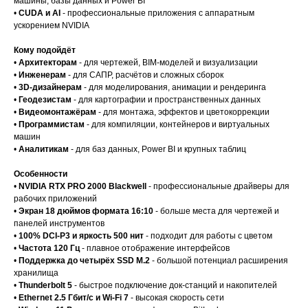
машины, базы данных и Power BI
•
CUDA и AI
- профессиональные приложения с аппаратным
ускорением NVIDIA
Кому подойдёт
•
Архитекторам
- для чертежей, BIM-моделей и визуализации
•
Инженерам
- для САПР, расчётов и сложных сборок
•
3D-дизайнерам
- для моделирования, анимации и рендеринга
•
Геодезистам
- для картографии и пространственных данных
•
Видеомонтажёрам
- для монтажа, эффектов и цветокоррекции
•
Программистам
- для компиляции, контейнеров и виртуальных
машин
•
Аналитикам
- для баз данных, Power BI и крупных таблиц
Особенности
•
NVIDIA RTX PRO 2000 Blackwell
- профессиональные драйверы для
рабочих приложений
•
Экран 18 дюймов формата 16:10
- больше места для чертежей и
панелей инструментов
•
100% DCI-P3 и яркость 500 нит
- подходит для работы с цветом
•
Частота 120 Гц
- плавное отображение интерфейсов
•
Поддержка до четырёх SSD M.2
- большой потенциал расширения
хранилища
•
Thunderbolt 5
- быстрое подключение док-станций и накопителей
•
Ethernet 2.5 Гбит/с и Wi-Fi 7
- высокая скорость сети