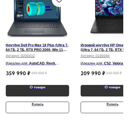
Ноутбук Dell Pro Max 18 Plus (Ultra 7,
Игровой ноутбук HP Omen 1
64 ГБ, 2 ТБ, RTX PRO 2000, Win 11
(Ultra 7, 64 ГБ, 2 ТБ, RTX 506
Pro) Серый
Гц, Win 11) Чёрный
Артикул:
0200432
Артикул:
0169364
Идеален для:
AutoCAD, Revit,
Идеален для:
CS2
,
Valorant
,
SolidWorks, Blender, Autodesk 3ds
Cyberpunk 2077
,
Blender
,
Ci
359 990
₽
209 990
₽
399 990
₽
249 990
₽
Max, Premiere Pro, After Effects,
Autodesk 3ds Max
,
Photosho
Photoshop, Figma, Visual Studio,
Premiere Pro
,
After Effects
.
Excel, DaVinci Resolve
О товаре
О товаре
Купить
Купить