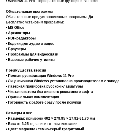
•
Windows 11 Pro
- корпоративные функции и BitLocker
Обязательные программы
Обязательные предустановленные программы:
Да
Бесплатно установим программы:
•
MS Office
•
Архиваторы
•
PDF-редакторы
•
Кодеки для аудио и видео
•
Браузеры
•
Программы для видеосвязи
•
Базовые рабочие утилиты
Преимущества версии
•
Полная русификация Windows 11 Pro
•
Лицензионная Windows установлена производителем с завода
•
Лазерная гравировка русской клавиатуры
•
Чистая система без лишнего рекламного софта
•
Оригинальная комплектация
•
Готовность к работе сразу после покупки
Размеры и вес
•
Размеры:
примерно
402 × 279.95 × 17.92-31.70 мм
•
Вес:
от
3.25 кг
, зависит от комплектации
•
Цвет:
Magnetite / тёмно-серый графитовый