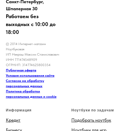
Санкт-Петербург,
Шпалерная 30
Работаем без
выходных с 10:00 до
18:00
© 2014 Интернет-магазин
Ноутбуковая
ИП Некраш Максим Станиславович
ИНН 771474548909
ОГРНИП: 314774625800354
Публичная оферта
Условия использования сайта
Согласие на обработку
персональных данных
Политика обработки
персональных данных и cookie
Информация
Ноутбуки по задачам
Кредит
Подобрать ноутбук
Бизнесу
Ноутбуки для игр