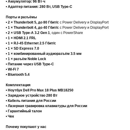
•
Аккумулятор:
96 Вт·ч
•
Адаптер питания:
280 Вт, USB Type-C
Порты и разъёмы
•
2 × Thunderbolt 5, до 80 Гбит/с
с Power Delivery и DisplayPort
•
1 × Thunderbolt 4, до 40 Гбит/с
с Power Delivery и DisplayPort
•
2 × USB Type-A 3.2 Gen 1
, один с PowerShare
•
1 × HDMI 2.1 FRL
•
1 × RJ-45 Ethernet 2.5 Гбит/с
•
1 × SD Express 7.0
•
1 × комбинированный аудиоразъём 3.5 мм
•
1 × разъём Noble Lock
•
Питание через USB Type-C
•
Wi-Fi 7
•
Bluetooth 5.4
Комплектация
•
Ноутбук Dell Pro Max 18 Plus MB18250
•
Зарядное устройство 280 Вт
•
Кабель питания для России
•
Лазерная гравировка клавиатуры для России
•
Гарантийный талон
•
Чек
Почему покупают у нас