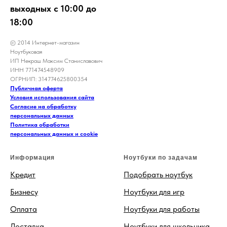
выходных с 10:00 до
18:00
© 2014 Интернет-магазин
Ноутбуковая
ИП Некраш Максим Станиславович
ИНН 771474548909
ОГРНИП: 314774625800354
Публичная оферта
Условия использования сайта
Согласие на обработку
персональных данных
Политика обработки
персональных данных и cookie
Информация
Ноутбуки по задачам
Кредит
Подобрать ноутбук
Бизнесу
Ноутбуки для игр
Оплата
Ноутбуки для работы
Доставка
Ноутбуки для школьника