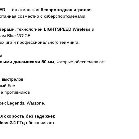
EED
— флагманская
беспроводная игровая
отанная совместно с киберспортсменами.
ерами, технологией
LIGHTSPEED Wireless
и
м Blue VO!CE.
ых игр и профессионального гейминга.
м
выми динамиками 50 мм
, которые обеспечивают:
и выстрелов
мый бас
е противников
pex Legends, Warzone.
 скорость без задержек
ess 2.4 ГГц
обеспечивает: