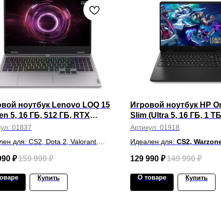
вой ноутбук Lenovo LOQ 15
Игровой ноутбук HP O
en 5, 16 ГБ, 512 ГБ, RTX
Slim (Ultra 5, 16 ГБ, 1 Т
, 144 Гц, Win 11) Серый
5050, 165 Гц, Win 11) 
кул:
01837
Артикул:
01918
ен для: CS2, Dota 2, Valorant,
Идеален для:
CS2, Warzone
ite, Minecraft, Photoshop,
Valorant, Cyberpunk 2077, 
990
₽
159 990
₽
129 990
₽
149 990
₽
rator, Premiere Pro, Blender,
Adobe Premiere Pro, After 
CAD.
Photoshop, Figma, DaVinci
товаре
О товаре
Купить
Купить
Unreal Engine