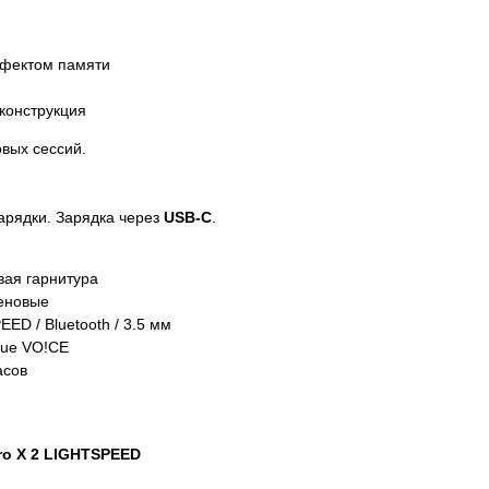
фектом памяти
конструкция
вых сессий.
арядки. Зарядка через
USB-C
.
вая гарнитура
еновые
ED / Bluetooth / 3.5 мм
lue VO!CE
асов
ro X 2 LIGHTSPEED