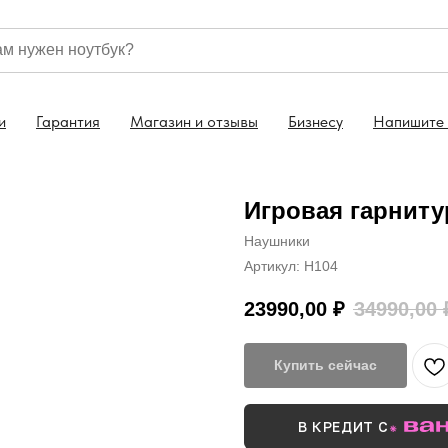
ссии
Гарантия на все ноутбуки 1 год
Скидка 5% н
и
Гарантия
Магазин и отзывы
Бизнесу
Напишите
Игровая гарнитур
Наушники
Артикул:
H104
23990,00
₽
34990,00
Купить сейчас
В КРЕДИТ С