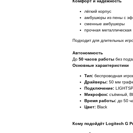
Комфорт и надёжность
лёгкий корпус
амбушюры из пены с эф
сменные амбушюры
прочная металлическая 
Подходит для длительных игро
Автономность
До
50 часов работы
без подз
Основные характеристики
Тип:
беспроводная игро
Драйверы:
50 мм граф
Подключение:
LIGHTSPE
Микрофон:
съёмный, B
Время работы:
до 50 ч
Цвет:
Black
Кому подойдёт Logitech G P