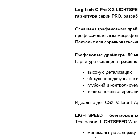
Logitech G Pro X 2 LIGHTSP
гарнитура
серии PRO, разраб
Оснащена графеновыми драйв
профессиональным микрофоно
Подходит для соревновательн
Графеновые драйверы 50 м
Гарнитура оснащена
графено
высокую детализацию
чёткую передачу шагов 
глубокий и контролируе
точное позиционировани
Идеально для CS2, Valorant, A
LIGHTSPEED — беспроводная
Технология
LIGHTSPEED Wirel
минимальную задержку