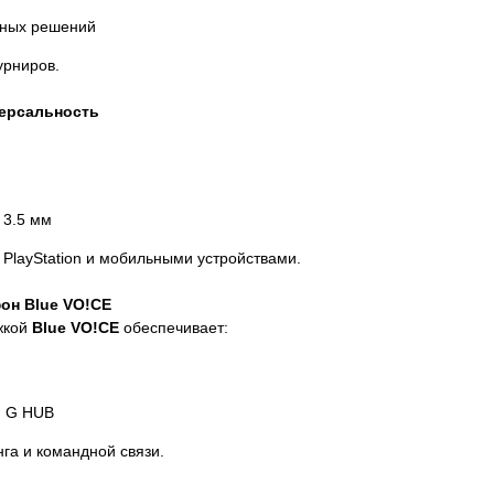
дных решений
урниров.
версальность
 3.5 мм
 PlayStation и мобильными устройствами.
н Blue VO!CE
жкой
Blue VO!CE
обеспечивает:
h G HUB
га и командной связи.