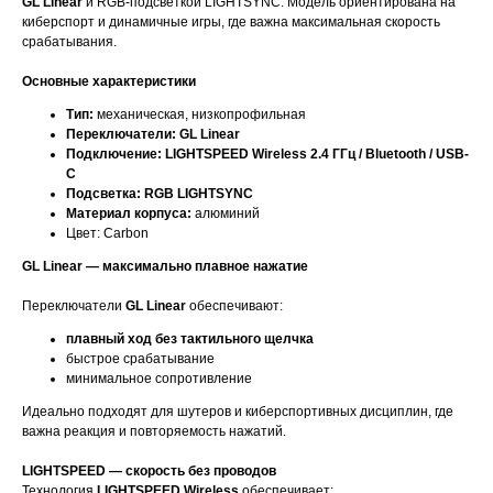
GL Linear
и RGB-подсветкой LIGHTSYNC. Модель ориентирована на
киберспорт и динамичные игры, где важна максимальная скорость
срабатывания.
Основные характеристики
Тип:
механическая, низкопрофильная
Переключатели:
GL Linear
Подключение:
LIGHTSPEED Wireless 2.4 ГГц / Bluetooth / USB-
C
Подсветка:
RGB LIGHTSYNC
Материал корпуса:
алюминий
Цвет: Carbon
GL Linear — максимально плавное нажатие
Переключатели
GL Linear
обеспечивают:
плавный ход без тактильного щелчка
быстрое срабатывание
минимальное сопротивление
Идеально подходят для шутеров и киберспортивных дисциплин, где
важна реакция и повторяемость нажатий.
LIGHTSPEED — скорость без проводов
Технология
LIGHTSPEED Wireless
обеспечивает: