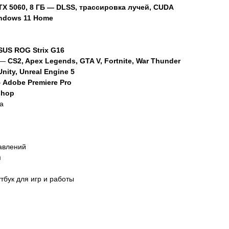
TX 5060, 8 ГБ — DLSS, трассировка лучей, CUDA
ndows 11 Home
SUS ROG Strix G16
х —
CS2, Apex Legends, GTA V, Fortnite, War Thunder
Unity, Unreal Engine 5
—
Adobe Premiere Pro
shop
а
авлений
м
тбук для игр и работы