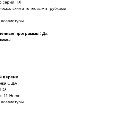
р серии HX
несколькими тепловыми трубками
а клавиатуры
ленные программы: Да
раммы
й версии
ынка США
 ПО
ws 11 Home
а клавиатуры