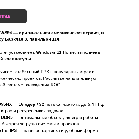
-WS94 — оригинальная американская версия, в
у Барклая 8, павильон 114.
боте: установлена
Windows 11 Home
, выполнена
ой клавиатуры
.
чивает стабильный FPS в популярных играх и
ехнических проектов. Рассчитан на длительную
ной системе охлаждения ROG.
5HX — 16 ядер / 32 потока, частота до 5.4 ГГц
,
 играх и ресурсоёмких задачах
Б DDR5
— оптимальный объём для игр и работы
быстрая загрузка системы и проектов
 Гц, IPS
— плавная картинка и удобный формат