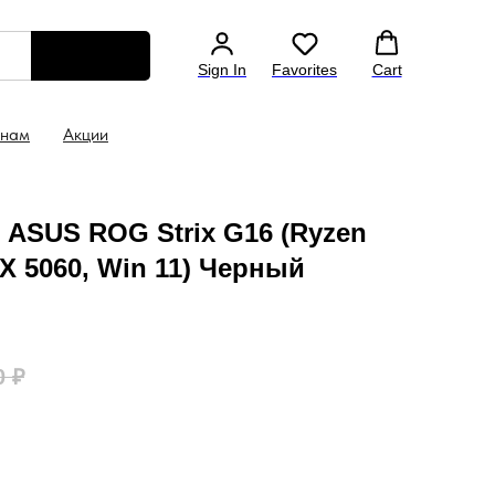
а все ноутбуки 1 год
Скидка 5% на ноутбук уже в к
Sign In
Favorites
Cart
 нам
Акции
 ASUS ROG Strix G16 (Ryzen
TX 5060, Win 11) Черный
0
₽