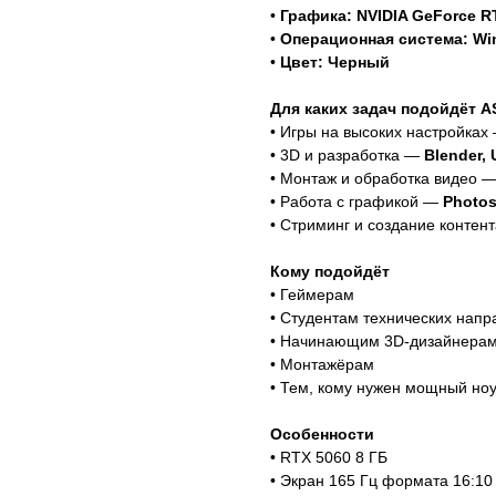
•
Графика: NVIDIA GeForce R
•
Операционная система: Wi
•
Цвет: Черный
Для каких задач подойдёт A
• Игры на высоких настройка
• 3D и разработка —
Blender, 
• Монтаж и обработка видео 
• Работа с графикой —
Photo
• Стриминг и создание контент
Кому подойдёт
• Геймерам
• Студентам технических напр
• Начинающим 3D-дизайнера
• Монтажёрам
• Тем, кому нужен мощный ноу
Особенности
• RTX 5060 8 ГБ
• Экран 165 Гц формата 16:10