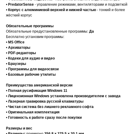
•
PredatorSense
- управление режимами, вентиляторами и подсветкой
•
Корпус с алюминиевой верхней и нижней частью
- тонкий и более
жёсткий корпус
Обязательные программы
Обязательные предустановленные программы:
Да
Бесплатно установим программы:
•
MS Office
•
Архиваторы
•
PDF-редакторы
•
Кодеки для аудио и видео
•
Браузеры
•
Программы для видеосвязи
•
Базовые рабочие утилиты
Преимущества американской версии
•
Полная русификация Windows 11
•
Лицензионная Windows установлена производителем с завода
•
Лазерная гравировка русской клавиатуры
•
Чистая система без лишнего рекламного софта
•
Оригинальная комплектация
•
Готовность к работе сразу после покупки
Размеры и вес
•
Размеры:
примерно
356.8 × 275.5 × 20.1 мм