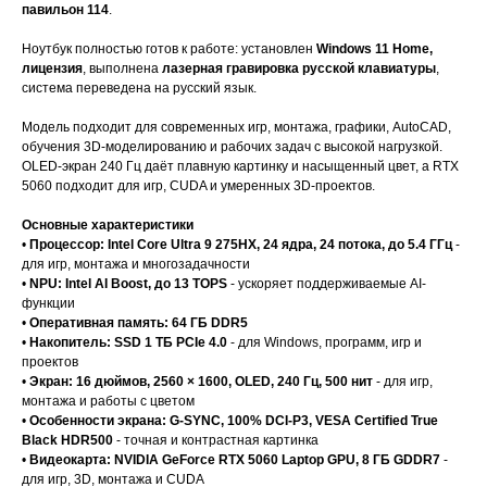
павильон 114
.
Ноутбук полностью готов к работе: установлен
Windows 11 Home,
лицензия
, выполнена
лазерная гравировка русской клавиатуры
,
система переведена на русский язык.
Модель подходит для современных игр, монтажа, графики, AutoCAD,
обучения 3D-моделированию и рабочих задач с высокой нагрузкой.
OLED-экран 240 Гц даёт плавную картинку и насыщенный цвет, а RTX
5060 подходит для игр, CUDA и умеренных 3D-проектов.
Основные характеристики
•
Процессор: Intel Core Ultra 9 275HX, 24 ядра, 24 потока, до 5.4 ГГц
-
для игр, монтажа и многозадачности
•
NPU: Intel AI Boost, до 13 TOPS
- ускоряет поддерживаемые AI-
функции
•
Оперативная память: 64 ГБ DDR5
•
Накопитель: SSD 1 ТБ PCIe 4.0
- для Windows, программ, игр и
проектов
•
Экран: 16 дюймов, 2560 × 1600, OLED, 240 Гц, 500 нит
- для игр,
монтажа и работы с цветом
•
Особенности экрана: G-SYNC, 100% DCI-P3, VESA Certified True
Black HDR500
- точная и контрастная картинка
•
Видеокарта: NVIDIA GeForce RTX 5060 Laptop GPU, 8 ГБ GDDR7
-
для игр, 3D, монтажа и CUDA