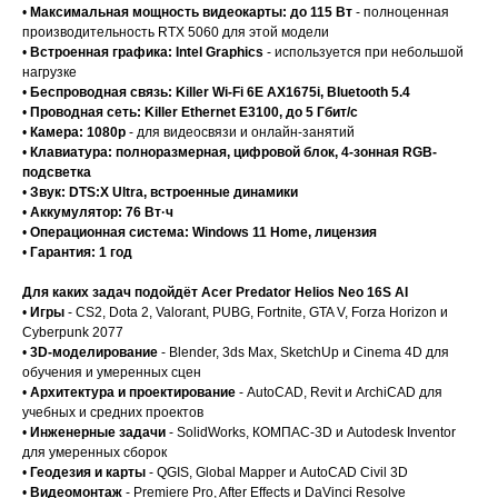
•
Максимальная мощность видеокарты: до 115 Вт
- полноценная
производительность RTX 5060 для этой модели
•
Встроенная графика: Intel Graphics
- используется при небольшой
нагрузке
•
Беспроводная связь: Killer Wi-Fi 6E AX1675i, Bluetooth 5.4
•
Проводная сеть: Killer Ethernet E3100, до 5 Гбит/с
•
Камера: 1080p
- для видеосвязи и онлайн-занятий
•
Клавиатура: полноразмерная, цифровой блок, 4-зонная RGB-
подсветка
•
Звук: DTS:X Ultra, встроенные динамики
•
Аккумулятор: 76 Вт·ч
•
Операционная система: Windows 11 Home, лицензия
•
Гарантия: 1 год
Для каких задач подойдёт Acer Predator Helios Neo 16S AI
•
Игры
- CS2, Dota 2, Valorant, PUBG, Fortnite, GTA V, Forza Horizon и
Cyberpunk 2077
•
3D-моделирование
- Blender, 3ds Max, SketchUp и Cinema 4D для
обучения и умеренных сцен
•
Архитектура и проектирование
- AutoCAD, Revit и ArchiCAD для
учебных и средних проектов
•
Инженерные задачи
- SolidWorks, КОМПАС-3D и Autodesk Inventor
для умеренных сборок
•
Геодезия и карты
- QGIS, Global Mapper и AutoCAD Civil 3D
•
Видеомонтаж
- Premiere Pro, After Effects и DaVinci Resolve