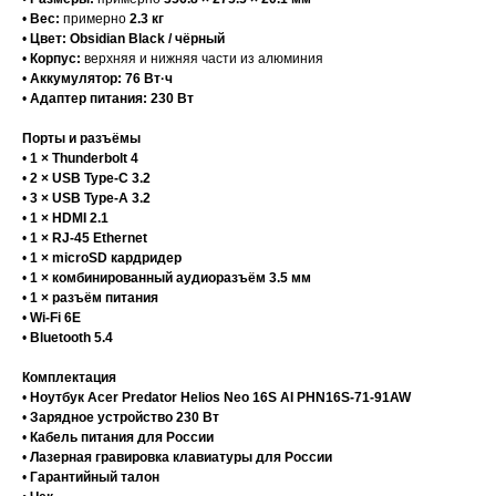
•
Вес:
примерно
2.3 кг
•
Цвет:
Obsidian Black / чёрный
•
Корпус:
верхняя и нижняя части из алюминия
•
Аккумулятор:
76 Вт·ч
•
Адаптер питания:
230 Вт
Порты и разъёмы
•
1 × Thunderbolt 4
•
2 × USB Type-C 3.2
•
3 × USB Type-A 3.2
•
1 × HDMI 2.1
•
1 × RJ-45 Ethernet
•
1 × microSD кардридер
•
1 × комбинированный аудиоразъём 3.5 мм
•
1 × разъём питания
•
Wi-Fi 6E
•
Bluetooth 5.4
Комплектация
•
Ноутбук Acer Predator Helios Neo 16S AI PHN16S-71-91AW
•
Зарядное устройство 230 Вт
•
Кабель питания для России
•
Лазерная гравировка клавиатуры для России
•
Гарантийный талон