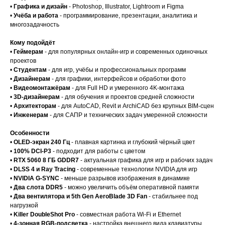
•
Графика и дизайн
- Photoshop, Illustrator, Lightroom и Figma
•
Учёба и работа
- программирование, презентации, аналитика и
многозадачность
Кому подойдёт
•
Геймерам
- для популярных онлайн-игр и современных одиночных
проектов
•
Студентам
- для игр, учёбы и профессиональных программ
•
Дизайнерам
- для графики, интерфейсов и обработки фото
•
Видеомонтажёрам
- для Full HD и умеренного 4K-монтажа
•
3D-дизайнерам
- для обучения и проектов средней сложности
•
Архитекторам
- для AutoCAD, Revit и ArchiCAD без крупных BIM-сцен
•
Инженерам
- для САПР и технических задач умеренной сложности
Особенности
•
OLED-экран 240 Гц
- плавная картинка и глубокий чёрный цвет
•
100% DCI-P3
- подходит для работы с цветом
•
RTX 5060 8 ГБ GDDR7
- актуальная графика для игр и рабочих задач
•
DLSS 4 и Ray Tracing
- современные технологии NVIDIA для игр
•
NVIDIA G-SYNC
- меньше разрывов изображения в динамике
•
Два слота DDR5
- можно увеличить объём оперативной памяти
•
Два вентилятора и 5th Gen AeroBlade 3D Fan
- стабильнее под
нагрузкой
•
Killer DoubleShot Pro
- совместная работа Wi-Fi и Ethernet
•
4-зонная RGB-подсветка
- настройка внешнего вида клавиатуры