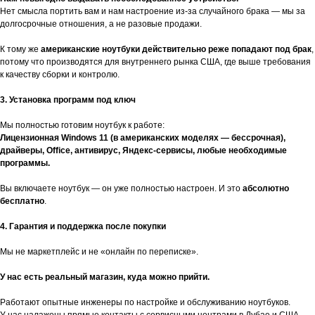
Нет смысла портить вам и нам настроение из-за случайного брака — мы за
долгосрочные отношения, а не разовые продажи.
К тому же
американские ноутбуки действительно реже попадают под брак
,
потому что производятся для внутреннего рынка США, где выше требования
к качеству сборки и контролю.
3. Установка программ под ключ
Мы полностью готовим ноутбук к работе:
Лицензионная Windows 11 (в американских моделях — бессрочная),
драйверы, Office, антивирус, Яндекс-сервисы, любые необходимые
программы.
Вы включаете ноутбук — он уже полностью настроен. И это
абсолютно
бесплатно
.
4. Гарантия и поддержка после покупки
Мы не маркетплейс и не «онлайн по переписке».
У нас есть реальный магазин, куда можно прийти.
Работают опытные инженеры по настройке и обслуживанию ноутбуков.
У нас налажены прямые контакты с сервисными центрами в Дубае и США.