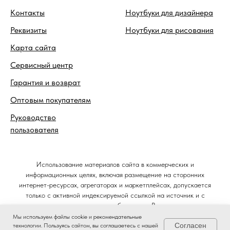
Контакты
Ноутбуки для дизайнера
Реквизиты
Ноутбуки для рисования
Карта сайта
Сервисный центр
Гарантия и возврат
Оптовым покупателям
Руководство
пользователя
Использование материалов сайта в коммерческих и
информационных целях, включая размещение на сторонних
интернет-ресурсах, агрегаторах и маркетплейсах, допускается
только с активной индексируемой ссылкой на источник и с
письменного разрешения правообладателя. В случае нарушения
авторских прав правообладатель оставляет за собой право на
Мы используем файлы cookie и рекомендательные
Согласен
защиту своих интересов в судебном порядке и требование
технологии. Пользуясь сайтом, вы соглашаетесь с нашей