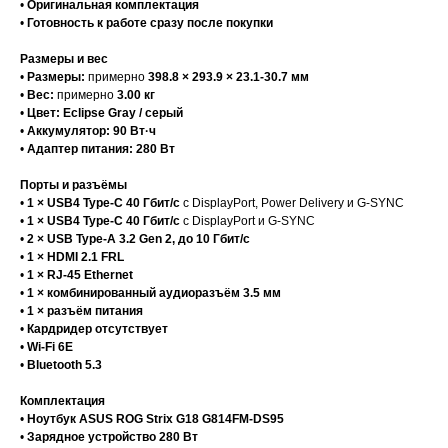
•
Оригинальная комплектация
•
Готовность к работе сразу после покупки
Размеры и вес
•
Размеры:
примерно
398.8 × 293.9 × 23.1-30.7 мм
•
Вес:
примерно
3.00 кг
•
Цвет:
Eclipse Gray / серый
•
Аккумулятор:
90 Вт·ч
•
Адаптер питания:
280 Вт
Порты и разъёмы
•
1 × USB4 Type-C 40 Гбит/с
с DisplayPort, Power Delivery и G-SYNC
•
1 × USB4 Type-C 40 Гбит/с
с DisplayPort и G-SYNC
•
2 × USB Type-A 3.2 Gen 2, до 10 Гбит/с
•
1 × HDMI 2.1 FRL
•
1 × RJ-45 Ethernet
•
1 × комбинированный аудиоразъём 3.5 мм
•
1 × разъём питания
•
Кардридер отсутствует
•
Wi-Fi 6E
•
Bluetooth 5.3
Комплектация
•
Ноутбук ASUS ROG Strix G18 G814FM-DS95
•
Зарядное устройство 280 Вт