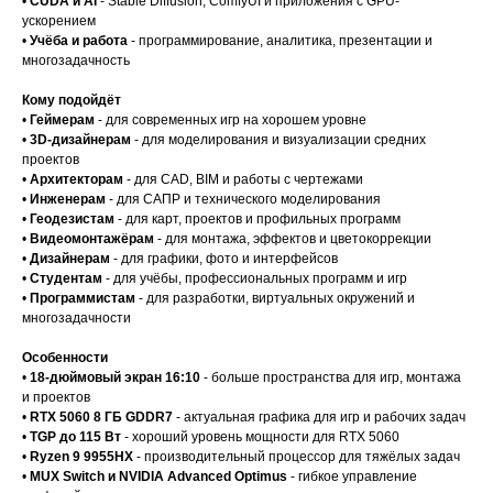
•
CUDA и AI
- Stable Diffusion, ComfyUI и приложения с GPU-
ускорением
•
Учёба и работа
- программирование, аналитика, презентации и
многозадачность
Кому подойдёт
•
Геймерам
- для современных игр на хорошем уровне
•
3D-дизайнерам
- для моделирования и визуализации средних
проектов
•
Архитекторам
- для CAD, BIM и работы с чертежами
•
Инженерам
- для САПР и технического моделирования
•
Геодезистам
- для карт, проектов и профильных программ
•
Видеомонтажёрам
- для монтажа, эффектов и цветокоррекции
•
Дизайнерам
- для графики, фото и интерфейсов
•
Студентам
- для учёбы, профессиональных программ и игр
•
Программистам
- для разработки, виртуальных окружений и
многозадачности
Особенности
•
18-дюймовый экран 16:10
- больше пространства для игр, монтажа
и проектов
•
RTX 5060 8 ГБ GDDR7
- актуальная графика для игр и рабочих задач
•
TGP до 115 Вт
- хороший уровень мощности для RTX 5060
•
Ryzen 9 9955HX
- производительный процессор для тяжёлых задач
•
MUX Switch и NVIDIA Advanced Optimus
- гибкое управление