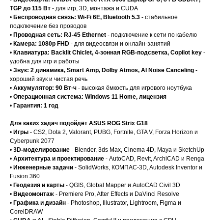
TGP до 115 Вт
- для игр, 3D, монтажа и CUDA
•
Беспроводная связь: Wi-Fi 6E, Bluetooth 5.3
- стабильное
подключение без проводов
•
Проводная сеть: RJ-45 Ethernet
- подключение к сети по кабелю
•
Камера: 1080p FHD
- для видеосвязи и онлайн-занятий
•
Клавиатура: Backlit Chiclet, 4-зонная RGB-подсветка, Copilot key
-
удобна для игр и работы
•
Звук: 2 динамика, Smart Amp, Dolby Atmos, AI Noise Canceling
-
хороший звук и чистая речь
•
Аккумулятор: 90 Вт·ч
- высокая ёмкость для игрового ноутбука
•
Операционная система: Windows 11 Home, лицензия
•
Гарантия: 1 год
Для каких задач подойдёт ASUS ROG Strix G18
•
Игры
- CS2, Dota 2, Valorant, PUBG, Fortnite, GTA V, Forza Horizon и
Cyberpunk 2077
•
3D-моделирование
- Blender, 3ds Max, Cinema 4D, Maya и SketchUp
•
Архитектура и проектирование
- AutoCAD, Revit, ArchiCAD и Renga
•
Инженерные задачи
- SolidWorks, КОМПАС-3D, Autodesk Inventor и
Fusion 360
•
Геодезия и карты
- QGIS, Global Mapper и AutoCAD Civil 3D
•
Видеомонтаж
- Premiere Pro, After Effects и DaVinci Resolve
•
Графика и дизайн
- Photoshop, Illustrator, Lightroom, Figma и
CorelDRAW