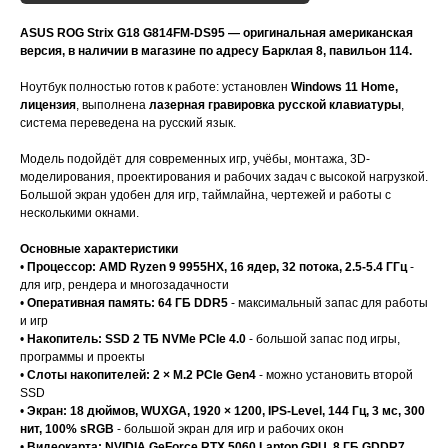
ASUS ROG Strix G18 G814FM-DS95 — оригинальная американская
версия, в наличии в магазине по адресу Барклая 8, павильон 114.
Ноутбук полностью готов к работе: установлен
Windows 11 Home,
лицензия
, выполнена
лазерная гравировка русской клавиатуры
,
система переведена на русский язык.
Модель подойдёт для современных игр, учёбы, монтажа, 3D-
моделирования, проектирования и рабочих задач с высокой нагрузкой.
Большой экран удобен для игр, таймлайна, чертежей и работы с
несколькими окнами.
Основные характеристики
•
Процессор: AMD Ryzen 9 9955HX, 16 ядер, 32 потока, 2.5-5.4 ГГц
-
для игр, рендера и многозадачности
•
Оперативная память: 64 ГБ DDR5
- максимальный запас для работы
и игр
•
Накопитель: SSD 2 ТБ NVMe PCIe 4.0
- большой запас под игры,
программы и проекты
•
Слоты накопителей: 2 × M.2 PCIe Gen4
- можно установить второй
SSD
•
Экран: 18 дюймов, WUXGA, 1920 × 1200, IPS-Level, 144 Гц, 3 мс, 300
нит, 100% sRGB
- большой экран для игр и рабочих окон
•
Видеокарта: NVIDIA GeForce RTX 5060 Laptop GPU, 8 ГБ GDDR7,