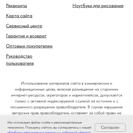
Реквизиты
Ноутбуки для рисования
Карта сайта
Сервисный центр
Гарантия и возврат
Оптовым покупателям
Руководство
пользователя
Использование материалов сайта в коммерческих и
информационных целях, включая размещение на сторонних
интернет-ресурсах, агрегаторах и маркетплейсах, допускается
только с активной индексируемой ссылкой на источник и с
письменного разрешения правообладателя. В случае нарушения
авторских прав правообладатель оставляет за собой право на
защиту своих интересов в судебном порядке и требование
Мы используем файлы cookie и рекомендательные
компенсации в соответствии со статьёй 1301 Гражданского кодекса
Согласен
технологии. Пользуясь сайтом, вы соглашаетесь с нашей
Российской Федерации.
обработку персональных данных
и
с публичной офертой