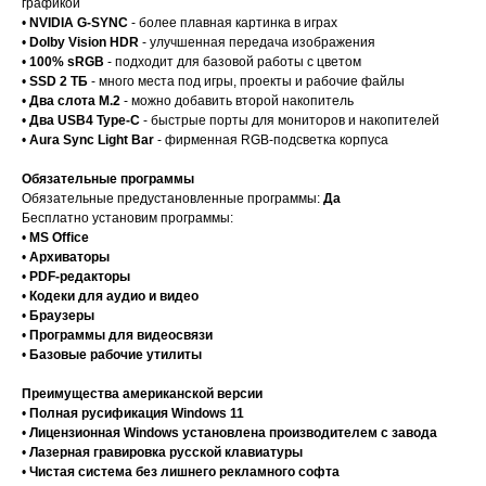
графикой
•
NVIDIA G-SYNC
- более плавная картинка в играх
•
Dolby Vision HDR
- улучшенная передача изображения
•
100% sRGB
- подходит для базовой работы с цветом
•
SSD 2 ТБ
- много места под игры, проекты и рабочие файлы
•
Два слота M.2
- можно добавить второй накопитель
•
Два USB4 Type-C
- быстрые порты для мониторов и накопителей
•
Aura Sync Light Bar
- фирменная RGB-подсветка корпуса
Обязательные программы
Обязательные предустановленные программы:
Да
Бесплатно установим программы:
•
MS Office
•
Архиваторы
•
PDF-редакторы
•
Кодеки для аудио и видео
•
Браузеры
•
Программы для видеосвязи
•
Базовые рабочие утилиты
Преимущества американской версии
•
Полная русификация Windows 11
•
Лицензионная Windows установлена производителем с завода
•
Лазерная гравировка русской клавиатуры
•
Чистая система без лишнего рекламного софта