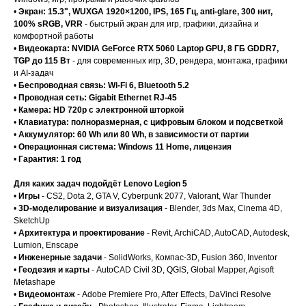
•
Экран: 15.3", WUXGA 1920×1200, IPS, 165 Гц, anti-glare, 300 нит,
100% sRGB, VRR
- быстрый экран для игр, графики, дизайна и
комфортной работы
•
Видеокарта: NVIDIA GeForce RTX 5060 Laptop GPU, 8 ГБ GDDR7,
TGP до 115 Вт
- для современных игр, 3D, рендера, монтажа, графики
и AI-задач
•
Беспроводная связь: Wi-Fi 6, Bluetooth 5.2
•
Проводная сеть: Gigabit Ethernet RJ-45
•
Камера: HD 720p с электронной шторкой
•
Клавиатура: полноразмерная, с цифровым блоком и подсветкой
•
Аккумулятор: 60 Wh или 80 Wh, в зависимости от партии
•
Операционная система: Windows 11 Home, лицензия
•
Гарантия: 1 год
Для каких задач подойдёт Lenovo Legion 5
•
Игры
- CS2, Dota 2, GTA V, Cyberpunk 2077, Valorant, War Thunder
•
3D-моделирование и визуализация
- Blender, 3ds Max, Cinema 4D,
SketchUp
•
Архитектура и проектирование
- Revit, ArchiCAD, AutoCAD, Autodesk,
Lumion, Enscape
•
Инженерные задачи
- SolidWorks, Компас-3D, Fusion 360, Inventor
•
Геодезия и карты
- AutoCAD Civil 3D, QGIS, Global Mapper, Agisoft
Metashape
•
Видеомонтаж
- Adobe Premiere Pro, After Effects, DaVinci Resolve