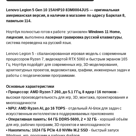
Lenovo Legion 5 Gen 10 15AHP10 83M0004JUS
— оригинальная
американская версия, в наличии в магазине по адресу Барклая 8,
павильон 114.
Ноутбук полностью готов к работе: установлен
Windows 11 Home,
лицензия
, выполнена
лазерная гравировка русской клавиатуры
,
система переведена на русский язык.
Lenovo Legion 5 - сбалансированная игровая модель с современным
процессором Ryzen 7, видеокартой RTX 5060 и быстрым экраном 165
Гц. Ноутбук подойдёт для современных игр, 3D-моделирования,
архитектурных проектов, видеомонтажа, графики, инженерных задач и
работы с геодезическими программами.
Основные характеристики
•
Процессор: AMD Ryzen 7 260, до 5.1 ГГц, 8 ядер / 16 потоков
-
высокая производительность для игр, 3D, монтажа, проектирования и
многозадачности
•
NPU: AMD Ryzen AI, до 16 TOPS
- отдельный AI-блок для задач с
искусственным интеллектом в поддерживаемых приложениях
•
Оперативная память: 64 ГБ DDR5-5600, 2 × 32 ГБ
- хороший объём
для игр, рабочих программ, 3D-проектов и многозадачности
•
Накопитель: 1024 ГБ PCIe 4.0 NVMe M.2 SSD
- быстрый запуск
Windows, игр, программ и рабочих файлов