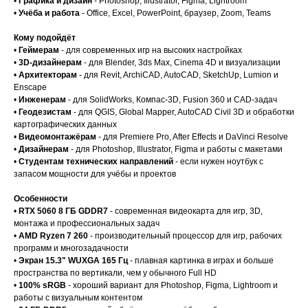
•
Графика и дизайн
- Photoshop, Illustrator, Figma, Lightroom
•
Учёба и работа
- Office, Excel, PowerPoint, браузер, Zoom, Teams
Кому подойдёт
•
Геймерам
- для современных игр на высоких настройках
•
3D-дизайнерам
- для Blender, 3ds Max, Cinema 4D и визуализации
•
Архитекторам
- для Revit, ArchiCAD, AutoCAD, SketchUp, Lumion и
Enscape
•
Инженерам
- для SolidWorks, Компас-3D, Fusion 360 и CAD-задач
•
Геодезистам
- для QGIS, Global Mapper, AutoCAD Civil 3D и обработки
картографических данных
•
Видеомонтажёрам
- для Premiere Pro, After Effects и DaVinci Resolve
•
Дизайнерам
- для Photoshop, Illustrator, Figma и работы с макетами
•
Студентам технических направлений
- если нужен ноутбук с
запасом мощности для учёбы и проектов
Особенности
•
RTX 5060 8 ГБ GDDR7
- современная видеокарта для игр, 3D,
монтажа и профессиональных задач
•
AMD Ryzen 7 260
- производительный процессор для игр, рабочих
программ и многозадачности
•
Экран 15.3" WUXGA 165 Гц
- плавная картинка в играх и больше
пространства по вертикали, чем у обычного Full HD
•
100% sRGB
- хороший вариант для Photoshop, Figma, Lightroom и
работы с визуальным контентом