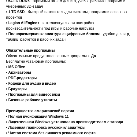
•
64 ГБ DDR5
- огромный объём для игр, учёбы, рабочих программ и
умеренных 3D-задач
•
1 ТБ SSD
- быстрый накопитель для системы, программ и основных
проектов
•
Legion AI Engine+
- интеллектуальная настройка
производительности под игры и рабочие нагрузки
•
Полноразмерная клавиатура с цифровым блоком
- удобно для игр,
таблиц, расчётов и рабочих задач
Обязательные программы
Обязательные предустановленные программы:
Да
Бесплатно установим программы:
•
MS Office
•
Архиваторы
•
PDF-редакторы
•
Кодеки для аудио и видео
•
Браузеры
•
Программы для видеосвязи
•
Базовые рабочие утилиты
Преимущества американской версии
•
Полная русификация Windows 11
•
Лицензионная Windows установлена производителем с завода
•
Лазерная гравировка русской клавиатуры
•
Чистая система без лишнего рекламного софта