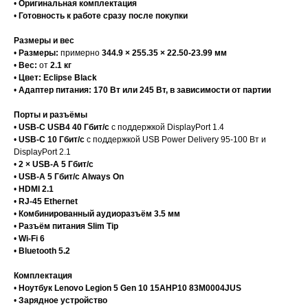
•
Оригинальная комплектация
•
Готовность к работе сразу после покупки
Размеры и вес
•
Размеры:
примерно
344.9 × 255.35 × 22.50-23.99 мм
•
Вес:
от
2.1 кг
•
Цвет:
Eclipse Black
•
Адаптер питания:
170 Вт или 245 Вт, в зависимости от партии
Порты и разъёмы
•
USB-C USB4 40 Гбит/с
с поддержкой DisplayPort 1.4
•
USB-C 10 Гбит/с
с поддержкой USB Power Delivery 95-100 Вт и
DisplayPort 2.1
•
2 × USB-A 5 Гбит/с
•
USB-A 5 Гбит/с Always On
•
HDMI 2.1
•
RJ-45 Ethernet
•
Комбинированный аудиоразъём 3.5 мм
•
Разъём питания Slim Tip
•
Wi-Fi 6
•
Bluetooth 5.2
Комплектация
•
Ноутбук Lenovo Legion 5 Gen 10 15AHP10 83M0004JUS
•
Зарядное устройство