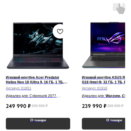
Игровой ноутбук Acer Predator
Игровой ноутбук ASUS ROG 
Helios Neo 18 (Ultra 9, 16 ГБ, 1 ТБ,
G18 (Intel i9, 32 ГБ, 1 ТБ, RT
RTX 5070 Ti, 240 Гц, Win 11) Чёрный
Win 11) Серый
Артикул:
01851
Артикул:
01916
Идеален для: Cyberpunk 2077,
Идеален для:
Warzone, CS2,
Warzone, CS2, GTA V, Apex Legends,
Cyberpunk 2077, GTA V, Valor
249 990
₽
239 990
₽
299 990
₽
289 990
₽
Blender, 3ds Max, Premiere Pro, Unreal
Blender, Autodesk 3ds Max, 
Engine, 3D-рендеринга.
Premiere Pro, After Effects,
Photoshop, DaVinci Resolve,
О товаре
О товаре
Engine