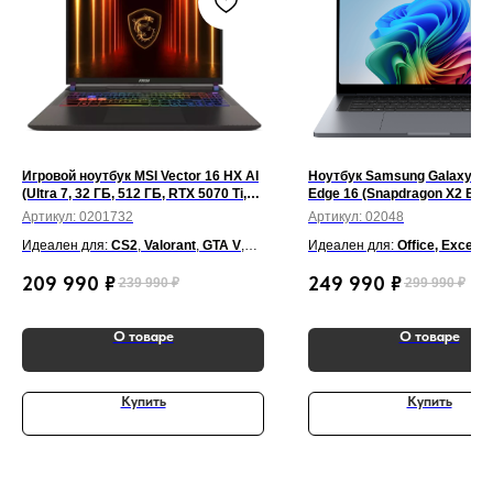
Игровой ноутбук MSI Vector 16 HX AI
Ноутбук Samsung Galaxy B
(Ultra 7, 32 ГБ, 512 ГБ, RTX 5070 Ti,
Edge 16 (Snapdragon X2 Elite,
144 Гц, Win 11) Серый
ТБ, 3K сенсорный, Win 11) С
Артикул:
0201732
Артикул:
02048
синий
Идеален для:
CS2
,
Valorant
,
GTA V
,
Идеален для:
Office, Excel, 
Cyberpunk 2077
,
War Thunder
,
BI, Figma, Canva, Visual Stud
209 990
₽
249 990
₽
239 990
₽
299 990
₽
Blender
,
Cinema 4D
,
Autodesk 3ds
Zoom, Teams, учёба, аналит
Max
,
Premiere Pro
,
After Effects
,
работа
DaVinci Resolve
.
О товаре
О товаре
Купить
Купить