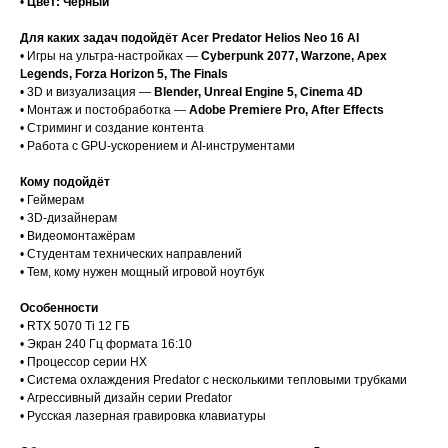
•
Цвет: Черный
Для каких задач подойдёт Acer Predator Helios Neo 16 AI
• Игры на ультра-настройках —
Cyberpunk 2077, Warzone, Apex
Legends, Forza Horizon 5, The Finals
• 3D и визуализация —
Blender, Unreal Engine 5, Cinema 4D
• Монтаж и постобработка —
Adobe Premiere Pro, After Effects
• Стриминг и создание контента
• Работа с GPU-ускорением и AI-инструментами
Кому подойдёт
• Геймерам
• 3D-дизайнерам
• Видеомонтажёрам
• Студентам технических направлений
• Тем, кому нужен мощный игровой ноутбук
Особенности
• RTX 5070 Ti 12 ГБ
• Экран 240 Гц формата 16:10
• Процессор серии HX
• Система охлаждения Predator с несколькими тепловыми трубками
• Агрессивный дизайн серии Predator
• Русская лазерная гравировка клавиатуры