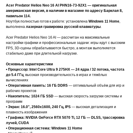
Acer Predator Helios Neo 16 AI PHN16-73-92X1 — оригинальная
американская версия, в наличии в магазине по адресу Барклая 8,
павильон 114.
Ноутбук полностью готов к работе: установлена
Windows 11 Home
,
выполнена
лазерная гравировка русской клавиатуры
.
Acer Predator Helios Neo 16 AI — рассчитан на максимальные
настройки графики и профессиональные задачи: игры идут с высоким
FPS, 3D-сцены обрабатываются быстро, а монтаж выполняется
стабильно даже при длительной нагрузке.
Основные характеристики
•
Процессор: Intel Core Ultra 9 275HX — 24 ядра / 32 потока, частота
до 5.4 ГГц
, высокая производительность в играх и тяжёлых
вычислениях
•
Оперативная память: 16 ГБ DDR5
— оптимальный объём для игр и
рабочих проектов
•
Накопитель: 1024 ГБ SSD
— высокая скорость загрузки системы и
программ
•
Экран: 16.0", 2560x1600, 240 Гц, IPS
— высокая детализация и
плавность изображения
•
Графика: NVIDIA GeForce RTX 5070 Ti, 12 ГБ — DLSS, трассировка
лучей, CUDA
•
Операционная система: Windows 11 Home