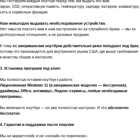
Мы тестируем каждый ноутбук перед тем, как выдать его вам:
экран, SSD, оперативную память, температуру, зарядку, батарею, клавиатуру,
сеть и сервисные функции.
Нам невыгодно выдавать необследованное устройство.
Нет смысла портить вам и нам настроение из-за случайного брака — мы за
долгосрочные отношения, а не разовые продажи.
К тому же
американские ноутбуки действительно реже попадают под брак
,
потому что производятся для внутреннего рынка США, где выше требования
к качеству сборки и контролю.
3. Установка программ под ключ
Мы полностью готовим ноутбук к работе:
Лицензионная Windows 11 (в американских моделях — бессрочная),
драйверы, Office, антивирус, Яндекс-сервисы, любые необходимые
программы.
Вы включаете ноутбук — он уже полностью настроен. И это
абсолютно
бесплатно
.
4. Гарантия и поддержка после покупки
Мы не маркетплейс и не «онлайн по переписке».