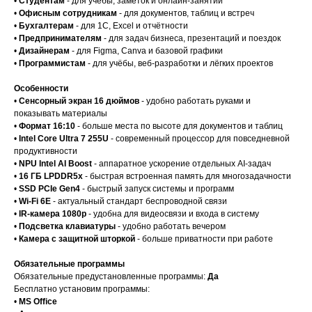
•
Студентам
- для учёбы, заметок и онлайн-занятий
•
Офисным сотрудникам
- для документов, таблиц и встреч
•
Бухгалтерам
- для 1С, Excel и отчётности
•
Предпринимателям
- для задач бизнеса, презентаций и поездок
•
Дизайнерам
- для Figma, Canva и базовой графики
•
Программистам
- для учёбы, веб-разработки и лёгких проектов
Особенности
•
Сенсорный экран 16 дюймов
- удобно работать руками и
показывать материалы
•
Формат 16:10
- больше места по высоте для документов и таблиц
•
Intel Core Ultra 7 255U
- современный процессор для повседневной
продуктивности
•
NPU Intel AI Boost
- аппаратное ускорение отдельных AI-задач
•
16 ГБ LPDDR5x
- быстрая встроенная память для многозадачности
•
SSD PCIe Gen4
- быстрый запуск системы и программ
•
Wi-Fi 6E
- актуальный стандарт беспроводной связи
•
IR-камера 1080p
- удобна для видеосвязи и входа в систему
•
Подсветка клавиатуры
- удобно работать вечером
•
Камера с защитной шторкой
- больше приватности при работе
Обязательные программы
Обязательные предустановленные программы:
Да
Бесплатно установим программы:
•
MS Office