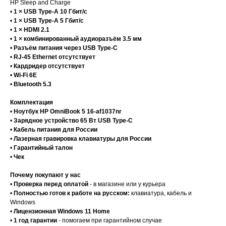
HP Sleep and Charge
•
1 × USB Type-A 10 Гбит/с
•
1 × USB Type-A 5 Гбит/с
•
1 × HDMI 2.1
•
1 × комбинированный аудиоразъём 3.5 мм
•
Разъём питания через USB Type-C
•
RJ-45 Ethernet отсутствует
•
Кардридер отсутствует
•
Wi-Fi 6E
•
Bluetooth 5.3
Комплектация
•
Ноутбук HP OmniBook 5 16-af1037nr
•
Зарядное устройство 65 Вт USB Type-C
•
Кабель питания для России
•
Лазерная гравировка клавиатуры для России
•
Гарантийный талон
•
Чек
Почему покупают у нас
•
Проверка перед оплатой
- в магазине или у курьера
•
Полностью готов к работе на русском:
клавиатура, кабель и
Windows
•
Лицензионная Windows 11 Home
•
1 год гарантии
- помогаем при гарантийном случае