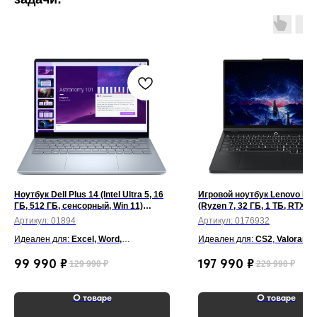
Ноутбук Dell Plus 14 (Intel Ultra 5, 16
Игровой ноутбук Lenovo Leg
ГБ, 512 ГБ, сенсорный, Win 11)
(Ryzen 7, 32 ГБ, 1 ТБ, RTX 50
Черный
OLED 165 Гц, Win 11) Черны
Артикул:
01894
Артикул:
0176932
Идеален для:
Excel, Word,
Идеален для:
CS2
,
Valorant
,
PowerPoint, Zoom, Google Chrome,
Cyberpunk 2077
,
War Thunde
99 990
₽
197 990
₽
129 990
₽
229 990
₽
Photoshop, Figma, Visual Studio,
Blender
,
Cinema 4D
,
Autodes
AutoCAD, Notion, Outlook, Telegram
Max
,
Premiere Pro
,
After Eff
О товаре
О товаре