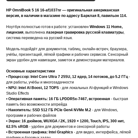
HP OmniBook 5 16 16-af1037nr — оригинальная американская
версия, в наличии в магазине по адресу Барклая 8, павильон 114.
Ноутбук полностью готов к работе: установлен
Windows 11 Home,
лицензия
, выполнена
лазерная гравировка русской клавиатуры
,
система переведена на русский язык.
Модель подойдёт для документов, таблиц, онлайн-встреч, браузера,
учёбы, презентаций, лёгкой графики и рабочих сервисов. Сенсорный
экран удобен для навигации, заметок и демонстрации материалов.
Основные характеристики
•
Процессор: Intel Core Ultra 7 255U, 12 ядер, 14 потоков, до 5.2 ГГц
-
для работы, учёбы и многозадачности
•
NPU: Intel AI Boost, 12 TOPS
- для локальных AI-функций и Windows
Studio Effects
•
Оперативная память: 16 ГБ LPDDR5x-7467, встроенная
- быстрая
память без возможности апгрейда
•
Накопитель: SSD 512 ГБ PCIe Gen4 NVMe M.2
- для Windows,
программ и рабочих файлов
•
Экран: 16 дюймов, WUXGA / 2K, 1920 × 1200, Touch, IPS, 300 нит,
62.5% sRGB
- удобен для документов и сенсорной работы
•
Встроенная графика: Intel Graphics
- для видео, интерфейса, лёгкой
графики и базовых задач