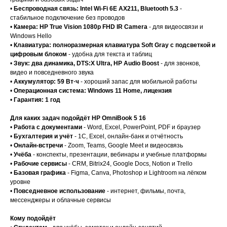
•
Беспроводная связь: Intel Wi-Fi 6E AX211, Bluetooth 5.3
-
стабильное подключение без проводов
•
Камера: HP True Vision 1080p FHD IR Camera
- для видеосвязи и
Windows Hello
•
Клавиатура: полноразмерная клавиатура Soft Gray с подсветкой и
цифровым блоком
- удобна для текста и таблиц
•
Звук: два динамика, DTS:X Ultra, HP Audio Boost
- для звонков,
видео и повседневного звука
•
Аккумулятор: 59 Вт·ч
- хороший запас для мобильной работы
•
Операционная система: Windows 11 Home, лицензия
•
Гарантия: 1 год
Для каких задач подойдёт HP OmniBook 5 16
•
Работа с документами
- Word, Excel, PowerPoint, PDF и браузер
•
Бухгалтерия и учёт
- 1С, Excel, онлайн-банк и отчётность
•
Онлайн-встречи
- Zoom, Teams, Google Meet и видеосвязь
•
Учёба
- конспекты, презентации, вебинары и учебные платформы
•
Рабочие сервисы
- CRM, Bitrix24, Google Docs, Notion и Trello
•
Базовая графика
- Figma, Canva, Photoshop и Lightroom на лёгком
уровне
•
Повседневное использование
- интернет, фильмы, почта,
мессенджеры и облачные сервисы
Кому подойдёт