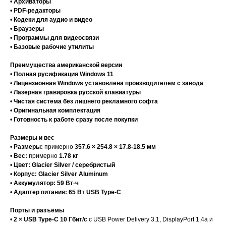
•
Архиваторы
•
PDF-редакторы
•
Кодеки для аудио и видео
•
Браузеры
•
Программы для видеосвязи
•
Базовые рабочие утилиты
Преимущества американской версии
•
Полная русификация Windows 11
•
Лицензионная Windows установлена производителем с завода
•
Лазерная гравировка русской клавиатуры
•
Чистая система без лишнего рекламного софта
•
Оригинальная комплектация
•
Готовность к работе сразу после покупки
Размеры и вес
•
Размеры:
примерно
357.6 × 254.8 × 17.8-18.5 мм
•
Вес:
примерно
1.78 кг
•
Цвет:
Glacier Silver / серебристый
•
Корпус:
Glacier Silver Aluminum
•
Аккумулятор:
59 Вт·ч
•
Адаптер питания:
65 Вт USB Type-C
Порты и разъёмы
•
2 × USB Type-C 10 Гбит/с
с USB Power Delivery 3.1, DisplayPort 1.4a и