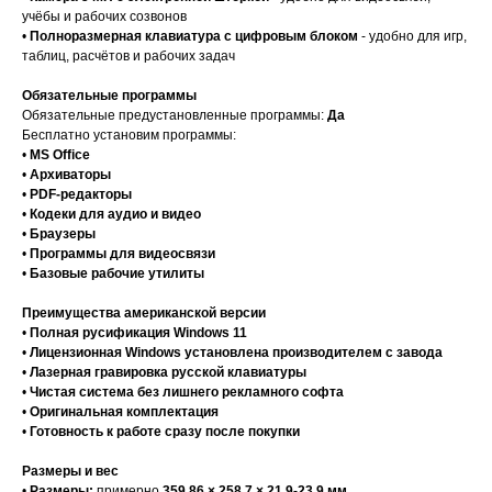
учёбы и рабочих созвонов
•
Полноразмерная клавиатура с цифровым блоком
- удобно для игр,
таблиц, расчётов и рабочих задач
Обязательные программы
Обязательные предустановленные программы:
Да
Бесплатно установим программы:
•
MS Office
•
Архиваторы
•
PDF-редакторы
•
Кодеки для аудио и видео
•
Браузеры
•
Программы для видеосвязи
•
Базовые рабочие утилиты
Преимущества американской версии
•
Полная русификация Windows 11
•
Лицензионная Windows установлена производителем с завода
•
Лазерная гравировка русской клавиатуры
•
Чистая система без лишнего рекламного софта
•
Оригинальная комплектация
•
Готовность к работе сразу после покупки
Размеры и вес
•
Размеры:
примерно
359.86 × 258.7 × 21.9-23.9 мм