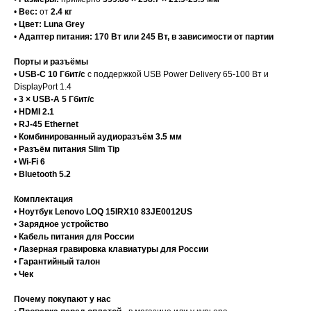
•
Вес:
от
2.4 кг
•
Цвет:
Luna Grey
•
Адаптер питания:
170 Вт или 245 Вт, в зависимости от партии
Порты и разъёмы
•
USB-C 10 Гбит/с
с поддержкой USB Power Delivery 65-100 Вт и
DisplayPort 1.4
•
3 × USB-A 5 Гбит/с
•
HDMI 2.1
•
RJ-45 Ethernet
•
Комбинированный аудиоразъём 3.5 мм
•
Разъём питания Slim Tip
•
Wi-Fi 6
•
Bluetooth 5.2
Комплектация
•
Ноутбук Lenovo LOQ 15IRX10 83JE0012US
•
Зарядное устройство
•
Кабель питания для России
•
Лазерная гравировка клавиатуры для России
•
Гарантийный талон
•
Чек
Почему покупают у нас