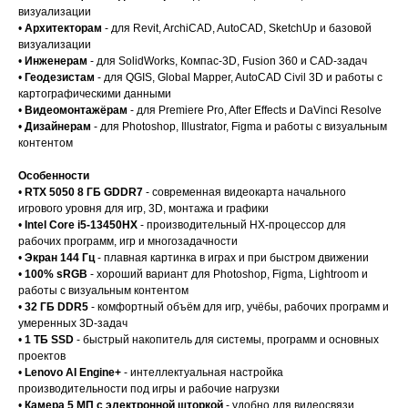
визуализации
•
Архитекторам
- для Revit, ArchiCAD, AutoCAD, SketchUp и базовой
визуализации
•
Инженерам
- для SolidWorks, Компас-3D, Fusion 360 и CAD-задач
•
Геодезистам
- для QGIS, Global Mapper, AutoCAD Civil 3D и работы с
картографическими данными
•
Видеомонтажёрам
- для Premiere Pro, After Effects и DaVinci Resolve
•
Дизайнерам
- для Photoshop, Illustrator, Figma и работы с визуальным
контентом
Особенности
•
RTX 5050 8 ГБ GDDR7
- современная видеокарта начального
игрового уровня для игр, 3D, монтажа и графики
•
Intel Core i5-13450HX
- производительный HX-процессор для
рабочих программ, игр и многозадачности
•
Экран 144 Гц
- плавная картинка в играх и при быстром движении
•
100% sRGB
- хороший вариант для Photoshop, Figma, Lightroom и
работы с визуальным контентом
•
32 ГБ DDR5
- комфортный объём для игр, учёбы, рабочих программ и
умеренных 3D-задач
•
1 ТБ SSD
- быстрый накопитель для системы, программ и основных
проектов
•
Lenovo AI Engine+
- интеллектуальная настройка
производительности под игры и рабочие нагрузки
•
Камера 5 МП с электронной шторкой
- удобно для видеосвязи,