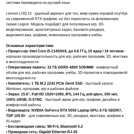
система переведена на русский язык.
Lenovo LOQ 15 - удачный вариант для тех, кому нужен игровой ноутбук
на современной RTX-графике, но без переплаты за флагманскую
серию Legion. Модель подойдёт для популярных игр, 3D-
моделирования, архитектурных задач, базового рендера,
видеомонтажа, графики, инженерных программ и учёбы.
Основные характеристики
•
Процессор: Intel Core i5-13450HX, до 4.6 ГГц, 10 ядер / 16 потоков
-
хорошая производительность для игр, рабочих программ, 3D, монтажа
и многозадачности
•
Оперативная память: 32 ГБ DDR5-4800 SODIMM
- комфортный
объём для игр, рабочих программ, учёбы, 3D-проектов и повседневной
многозадачности
•
Накопитель: 1 ТБ M.2 2242 PCIe Gen4 SSD
- быстрый запуск
Windows, программ, игр и рабочих файлов
•
Экран: 15.6", Full HD 1920×1080, IPS, 144 Гц, anti-glare, 300 нит,
100% sRGB, G-SYNC
- быстрый экран для игр, графики, дизайна и
комфортной работы
•
Видеокарта: NVIDIA GeForce RTX 5050 Laptop GPU, 8 ГБ GDDR7,
TGP 100 Вт
- для современных игр, 3D, рендера, монтажа, графики и
AI-задач
•
Беспроводная связь: Wi-Fi 6, Bluetooth 5.2
•
Проводная сеть: Gigabit Ethernet RJ-45