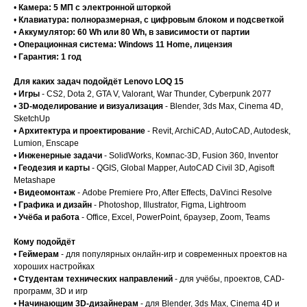
•
Камера: 5 МП с электронной шторкой
•
Клавиатура: полноразмерная, с цифровым блоком и подсветкой
•
Аккумулятор: 60 Wh или 80 Wh, в зависимости от партии
•
Операционная система: Windows 11 Home, лицензия
•
Гарантия: 1 год
Для каких задач подойдёт Lenovo LOQ 15
•
Игры
- CS2, Dota 2, GTA V, Valorant, War Thunder, Cyberpunk 2077
•
3D-моделирование и визуализация
- Blender, 3ds Max, Cinema 4D,
SketchUp
•
Архитектура и проектирование
- Revit, ArchiCAD, AutoCAD, Autodesk,
Lumion, Enscape
•
Инженерные задачи
- SolidWorks, Компас-3D, Fusion 360, Inventor
•
Геодезия и карты
- QGIS, Global Mapper, AutoCAD Civil 3D, Agisoft
Metashape
•
Видеомонтаж
- Adobe Premiere Pro, After Effects, DaVinci Resolve
•
Графика и дизайн
- Photoshop, Illustrator, Figma, Lightroom
•
Учёба и работа
- Office, Excel, PowerPoint, браузер, Zoom, Teams
Кому подойдёт
•
Геймерам
- для популярных онлайн-игр и современных проектов на
хороших настройках
•
Студентам технических направлений
- для учёбы, проектов, CAD-
программ, 3D и игр
•
Начинающим 3D-дизайнерам
- для Blender, 3ds Max, Cinema 4D и