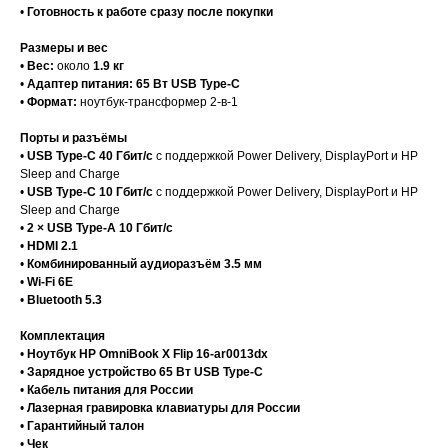
•
Готовность к работе сразу после покупки
Размеры и вес
•
Вес:
около
1.9 кг
•
Адаптер питания:
65 Вт USB Type-C
•
Формат:
ноутбук-трансформер 2-в-1
Порты и разъёмы
•
USB Type-C 40 Гбит/с
с поддержкой Power Delivery, DisplayPort и HP
Sleep and Charge
•
USB Type-C 10 Гбит/с
с поддержкой Power Delivery, DisplayPort и HP
Sleep and Charge
•
2 × USB Type-A 10 Гбит/с
•
HDMI 2.1
•
Комбинированный аудиоразъём 3.5 мм
•
Wi-Fi 6E
•
Bluetooth 5.3
Комплектация
•
Ноутбук HP OmniBook X Flip 16-ar0013dx
•
Зарядное устройство 65 Вт USB Type-C
•
Кабель питания для России
•
Лазерная гравировка клавиатуры для России
•
Гарантийный талон
•
Чек