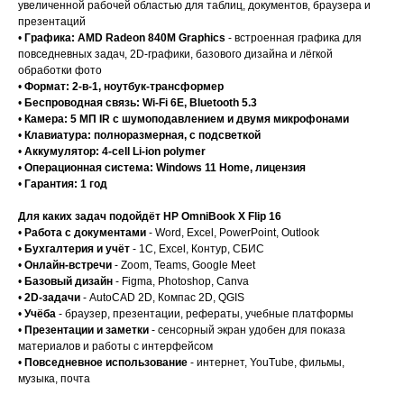
увеличенной рабочей областью для таблиц, документов, браузера и
презентаций
•
Графика: AMD Radeon 840M Graphics
- встроенная графика для
повседневных задач, 2D-графики, базового дизайна и лёгкой
обработки фото
•
Формат: 2-в-1, ноутбук-трансформер
•
Беспроводная связь: Wi-Fi 6E, Bluetooth 5.3
•
Камера: 5 МП IR с шумоподавлением и двумя микрофонами
•
Клавиатура: полноразмерная, с подсветкой
•
Аккумулятор: 4-cell Li-ion polymer
•
Операционная система: Windows 11 Home, лицензия
•
Гарантия: 1 год
Для каких задач подойдёт HP OmniBook X Flip 16
•
Работа с документами
- Word, Excel, PowerPoint, Outlook
•
Бухгалтерия и учёт
- 1С, Excel, Контур, СБИС
•
Онлайн-встречи
- Zoom, Teams, Google Meet
•
Базовый дизайн
- Figma, Photoshop, Canva
•
2D-задачи
- AutoCAD 2D, Компас 2D, QGIS
•
Учёба
- браузер, презентации, рефераты, учебные платформы
•
Презентации и заметки
- сенсорный экран удобен для показа
материалов и работы с интерфейсом
•
Повседневное использование
- интернет, YouTube, фильмы,
музыка, почта