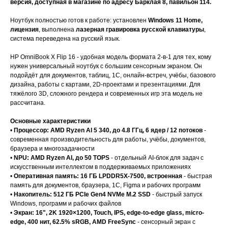
версия, доступная в магазине по адресу Барклая 8, павильон 114.
Ноутбук полностью готов к работе: установлен
Windows 11 Home,
лицензия
, выполнена
лазерная гравировка русской клавиатуры
,
система переведена на русский язык.
HP OmniBook X Flip 16 - удобная модель формата 2-в-1 для тех, кому
нужен универсальный ноутбук с большим сенсорным экраном. Он
подойдёт для документов, таблиц, 1С, онлайн-встреч, учёбы, базового
дизайна, работы с картами, 2D-проектами и презентациями. Для
тяжёлого 3D, сложного рендера и современных игр эта модель не
рассчитана.
Основные характеристики
•
Процессор: AMD Ryzen AI 5 340, до 4.8 ГГц, 6 ядер / 12 потоков
-
современная производительность для работы, учёбы, документов,
браузера и многозадачности
•
NPU: AMD Ryzen AI, до 50 TOPS
- отдельный AI-блок для задач с
искусственным интеллектом в поддерживаемых приложениях
•
Оперативная память: 16 ГБ LPDDR5X-7500, встроенная
- быстрая
память для документов, браузера, 1С, Figma и рабочих программ
•
Накопитель: 512 ГБ PCIe Gen4 NVMe M.2 SSD
- быстрый запуск
Windows, программ и рабочих файлов
•
Экран: 16", 2K 1920×1200, Touch, IPS, edge-to-edge glass, micro-
edge, 400 нит, 62.5% sRGB, AMD FreeSync
- сенсорный экран с