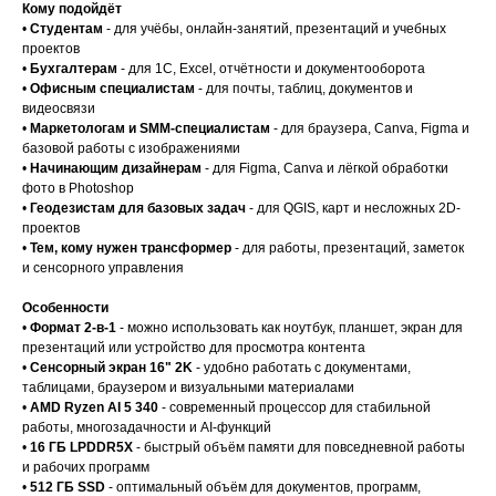
Кому подойдёт
•
Студентам
- для учёбы, онлайн-занятий, презентаций и учебных
проектов
•
Бухгалтерам
- для 1С, Excel, отчётности и документооборота
•
Офисным специалистам
- для почты, таблиц, документов и
видеосвязи
•
Маркетологам и SMM-специалистам
- для браузера, Canva, Figma и
базовой работы с изображениями
•
Начинающим дизайнерам
- для Figma, Canva и лёгкой обработки
фото в Photoshop
•
Геодезистам для базовых задач
- для QGIS, карт и несложных 2D-
проектов
•
Тем, кому нужен трансформер
- для работы, презентаций, заметок
и сенсорного управления
Особенности
•
Формат 2-в-1
- можно использовать как ноутбук, планшет, экран для
презентаций или устройство для просмотра контента
•
Сенсорный экран 16" 2K
- удобно работать с документами,
таблицами, браузером и визуальными материалами
•
AMD Ryzen AI 5 340
- современный процессор для стабильной
работы, многозадачности и AI-функций
•
16 ГБ LPDDR5X
- быстрый объём памяти для повседневной работы
и рабочих программ
•
512 ГБ SSD
- оптимальный объём для документов, программ,