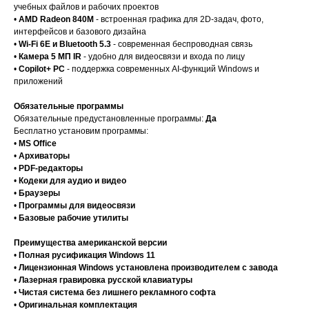
учебных файлов и рабочих проектов
•
AMD Radeon 840M
- встроенная графика для 2D-задач, фото,
интерфейсов и базового дизайна
•
Wi-Fi 6E и Bluetooth 5.3
- современная беспроводная связь
•
Камера 5 МП IR
- удобно для видеосвязи и входа по лицу
•
Copilot+ PC
- поддержка современных AI-функций Windows и
приложений
Обязательные программы
Обязательные предустановленные программы:
Да
Бесплатно установим программы:
•
MS Office
•
Архиваторы
•
PDF-редакторы
•
Кодеки для аудио и видео
•
Браузеры
•
Программы для видеосвязи
•
Базовые рабочие утилиты
Преимущества американской версии
•
Полная русификация Windows 11
•
Лицензионная Windows установлена производителем с завода
•
Лазерная гравировка русской клавиатуры
•
Чистая система без лишнего рекламного софта
•
Оригинальная комплектация