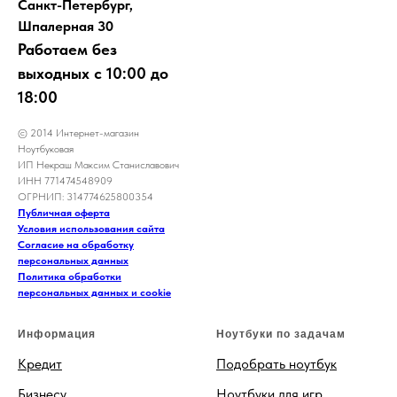
Санкт-Петербург,
Шпалерная 30
Работаем без
выходных с 10:00 до
18:00
© 2014 Интернет-магазин
Ноутбуковая
ИП Некраш Максим Станиславович
ИНН 771474548909
ОГРНИП: 314774625800354
Публичная оферта
Условия использования сайта
Согласие на обработку
персональных данных
Политика обработки
персональных данных и cookie
Информация
Ноутбуки по задачам
Кредит
Подобрать ноутбук
Бизнесу
Ноутбуки для игр