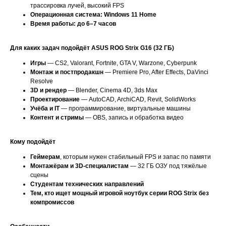
трассировка лучей, высокий FPS
Операционная система: Windows 11 Home
Время работы: до 6–7 часов
Для каких задач подойдёт ASUS ROG Strix G16 (32 ГБ)
Игры
— CS2, Valorant, Fortnite, GTA V, Warzone, Cyberpunk
Монтаж и постпродакшн
— Premiere Pro, After Effects, DaVinci
Resolve
3D и рендер
— Blender, Cinema 4D, 3ds Max
Проектирование
— AutoCAD, ArchiCAD, Revit, SolidWorks
Учёба и IT
— программирование, виртуальные машины
Контент и стримы
— OBS, запись и обработка видео
Кому подойдёт
Геймерам
, которым нужен стабильный FPS и запас по памяти
Монтажёрам и 3D-специалистам
— 32 ГБ ОЗУ под тяжёлые
сцены
Студентам технических направлений
Тем, кто ищет мощный игровой ноутбук серии ROG Strix без
компромиссов