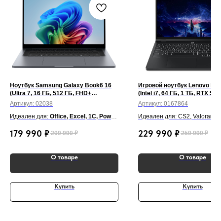
Ноутбук Samsung Galaxy Book6 16
Игровой ноутбук Lenovo Leg
(Ultra 7, 16 ГБ, 512 ГБ, FHD+
(Intel i7, 64 ГБ, 1 ТБ, RTX 50
сенсорный, Win 11) Серый
165 Гц, Win 11) Чёрный
Артикул:
02038
Артикул:
0167864
Идеален для:
Office, Excel, 1С, Power
Идеален для: CS2, Valorant,
BI, Figma, Canva, Visual Studio Code,
Cyberpunk, Blender, Cinema 4
179 990
₽
229 990
₽
209 990
₽
259 990
₽
Zoom, Teams, учёба, аналитика и
Autodesk 3ds Max, ArchiCAD, 
работа
Pro.
О товаре
О товаре
Купить
Купить