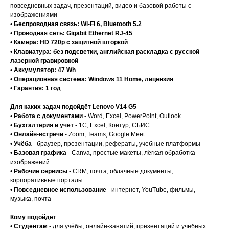
повседневных задач, презентаций, видео и базовой работы с
изображениями
•
Беспроводная связь: Wi-Fi 6, Bluetooth 5.2
•
Проводная сеть: Gigabit Ethernet RJ-45
•
Камера: HD 720p с защитной шторкой
•
Клавиатура: без подсветки, английская раскладка с русской
лазерной гравировкой
•
Аккумулятор: 47 Wh
•
Операционная система: Windows 11 Home, лицензия
•
Гарантия: 1 год
Для каких задач подойдёт Lenovo V14 G5
•
Работа с документами
- Word, Excel, PowerPoint, Outlook
•
Бухгалтерия и учёт
- 1С, Excel, Контур, СБИС
•
Онлайн-встречи
- Zoom, Teams, Google Meet
•
Учёба
- браузер, презентации, рефераты, учебные платформы
•
Базовая графика
- Canva, простые макеты, лёгкая обработка
изображений
•
Рабочие сервисы
- CRM, почта, облачные документы,
корпоративные порталы
•
Повседневное использование
- интернет, YouTube, фильмы,
музыка, почта
Кому подойдёт
•
Студентам
- для учёбы, онлайн-занятий, презентаций и учебных