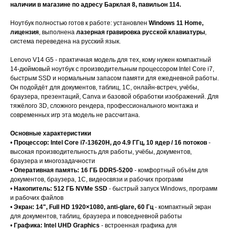
наличии в магазине по адресу Барклая 8, павильон 114.
Ноутбук полностью готов к работе: установлен
Windows 11 Home,
лицензия
, выполнена
лазерная гравировка русской клавиатуры
,
система переведена на русский язык.
Lenovo V14 G5 - практичная модель для тех, кому нужен компактный
14-дюймовый ноутбук с производительным процессором Intel Core i7,
быстрым SSD и нормальным запасом памяти для ежедневной работы.
Он подойдёт для документов, таблиц, 1С, онлайн-встреч, учёбы,
браузера, презентаций, Canva и базовой обработки изображений. Для
тяжёлого 3D, сложного рендера, профессионального монтажа и
современных игр эта модель не рассчитана.
Основные характеристики
•
Процессор: Intel Core i7-13620H, до 4.9 ГГц, 10 ядер / 16 потоков
-
высокая производительность для работы, учёбы, документов,
браузера и многозадачности
•
Оперативная память: 16 ГБ DDR5-5200
- комфортный объём для
документов, браузера, 1С, видеосвязи и рабочих программ
•
Накопитель: 512 ГБ NVMe SSD
- быстрый запуск Windows, программ
и рабочих файлов
•
Экран: 14", Full HD 1920×1080, anti-glare, 60 Гц
- компактный экран
для документов, таблиц, браузера и повседневной работы
•
Графика: Intel UHD Graphics
- встроенная графика для