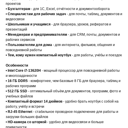
проектов
•
Бухгалтерам
- для 1С, Excel, отчётности и документооборота
•
Специалистам для рабочих задач
- для почты, таблиц, документов и
видеосвязи
•
Школьникам и учащимся
- для браузера, уроков, рефератов и
презентаций
•
Менеджерам и предпринимателям
- для CRM, почты, документов и
рабочих сервисов
•
Пользователям для дома
- для интернета, фильмов, общения и
повседневной работы
•
Тем, кому нужен компактный ноутбук
- для работы, учёбы и поездок
Особенности
•
Intel Core i7-13620H
- мощный процессор для повседневной работы
и многозадачности
•
16 ГБ DDR5
- комфортнее, чем базовые 8 ГБ для браузера, таблиц и
рабочих программ
•
512 ГБ SSD
- оптимальный объём для документов, программ, фото и
учебных файлов
•
Компактный формат 14 дюймов
- удобно брать ноутбук с собой на
работу, учёбу и встречи
•
RJ-45 Ethernet
- стабильное проводное подключение для работы и
загрузки больших файлов
•
HD-камера со шторкой
- удобно для видеосвязи и больше
приватности