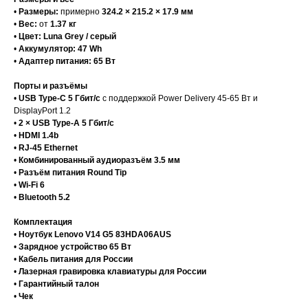
•
Размеры:
примерно
324.2 × 215.2 × 17.9 мм
•
Вес:
от
1.37 кг
•
Цвет:
Luna Grey / серый
•
Аккумулятор:
47 Wh
•
Адаптер питания:
65 Вт
Порты и разъёмы
•
USB Type-C 5 Гбит/с
с поддержкой Power Delivery 45-65 Вт и
DisplayPort 1.2
•
2 × USB Type-A 5 Гбит/с
•
HDMI 1.4b
•
RJ-45 Ethernet
•
Комбинированный аудиоразъём 3.5 мм
•
Разъём питания Round Tip
•
Wi-Fi 6
•
Bluetooth 5.2
Комплектация
•
Ноутбук Lenovo V14 G5 83HDA06AUS
•
Зарядное устройство 65 Вт
•
Кабель питания для России
•
Лазерная гравировка клавиатуры для России
•
Гарантийный талон
•
Чек