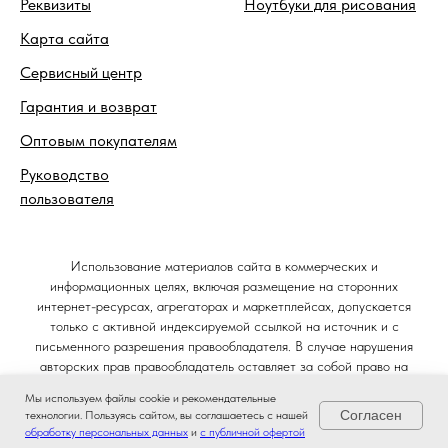
Реквизиты
Ноутбуки для рисования
Карта сайта
Сервисный центр
Гарантия и возврат
Оптовым покупателям
Руководство
пользователя
Использование материалов сайта в коммерческих и
информационных целях, включая размещение на сторонних
интернет-ресурсах, агрегаторах и маркетплейсах, допускается
только с активной индексируемой ссылкой на источник и с
письменного разрешения правообладателя. В случае нарушения
авторских прав правообладатель оставляет за собой право на
защиту своих интересов в судебном порядке и требование
Мы используем файлы cookie и рекомендательные
компенсации в соответствии со статьёй 1301 Гражданского кодекса
Согласен
технологии. Пользуясь сайтом, вы соглашаетесь с нашей
Российской Федерации.
обработку персональных данных
и
с публичной офертой
Главная
Ноутбуки
Позвонить
Магазин
© 2014–2026. Интернет-магазин Ноутбуковая.