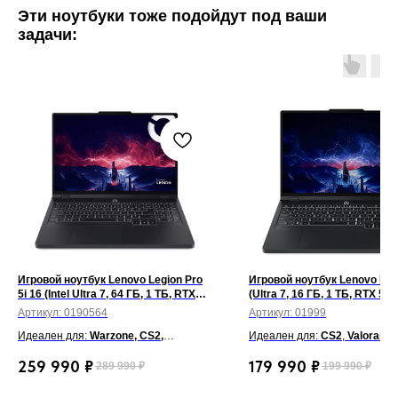
Эти ноутбуки тоже подойдут под ваши
задачи:
Игровой ноутбук Lenovo Legion Pro
Игровой ноутбук Lenovo Legi
5i 16 (Intel Ultra 7, 64 ГБ, 1 ТБ, RTX
(Ultra 7, 16 ГБ, 1 ТБ, RTX 506
5070, Win 11) Черный
Гц, Win 11) Черный
Артикул:
0190564
Артикул:
01999
Идеален для:
Warzone, CS2,
Идеален для:
CS2
,
Valorant
,
Cyberpunk 2077, GTA V, Valorant,
Cyberpunk 2077
,
War Thunde
259 990
₽
179 990
₽
289 990
₽
199 990
₽
Blender, Autodesk 3ds Max, Adobe
Blender
,
Cinema 4D
,
Autodes
Premiere Pro, After Effects,
Max
,
Premiere Pro
,
After Eff