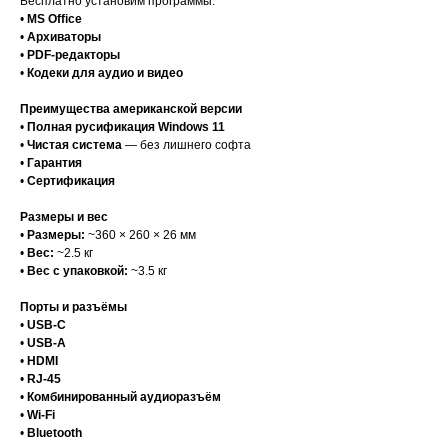
Бесплатно установим программы:
•
MS Office
•
Архиваторы
•
PDF-редакторы
•
Кодеки для аудио и видео
Преимущества американской версии
•
Полная русификация Windows 11
•
Чистая система
— без лишнего софта
•
Гарантия
•
Сертификация
Размеры и вес
•
Размеры:
~360 × 260 × 26 мм
•
Вес:
~2.5 кг
•
Вес с упаковкой:
~3.5 кг
Порты и разъёмы
•
USB-C
•
USB-A
•
HDMI
•
RJ-45
•
Комбинированный аудиоразъём
•
Wi-Fi
•
Bluetooth