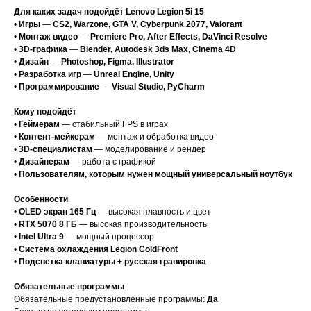
Для каких задач подойдёт Lenovo Legion 5i 15
•
Игры
—
CS2, Warzone, GTA V, Cyberpunk 2077, Valorant
•
Монтаж видео
—
Premiere Pro, After Effects, DaVinci Resolve
•
3D-графика
—
Blender, Autodesk 3ds Max, Cinema 4D
•
Дизайн
—
Photoshop, Figma, Illustrator
•
Разработка игр
—
Unreal Engine, Unity
•
Программирование
—
Visual Studio, PyCharm
Кому подойдёт
•
Геймерам
— стабильный FPS в играх
•
Контент-мейкерам
— монтаж и обработка видео
•
3D-специалистам
— моделирование и рендер
•
Дизайнерам
— работа с графикой
•
Пользователям, которым нужен мощный универсальный ноутбук
Особенности
•
OLED экран 165 Гц
— высокая плавность и цвет
•
RTX 5070 8 ГБ
— высокая производительность
•
Intel Ultra 9
— мощный процессор
•
Система охлаждения Legion ColdFront
•
Подсветка клавиатуры + русская гравировка
Обязательные программы
Обязательные предустановленные программы:
Да