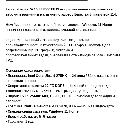
Lenovo Legion 5i 15 83F0001TUS — оригинальная американская
версия, в наличии в магазине по адресу Барклая 8, павильон 114.
Ноутбук полностью готов к работе: установлен
Windows 11 Home
,
выполнена
лазерная гравировка русской клавиатуры
.
Legion 5i — мощный игровой ноутбук с акцентом на
производительность и качественный OLED экран. Подходит для
современных игр, 3D-графики, монтажа и
профессиональных задач, обеспечивая стабильную работу и высокий
FPS.
Основные характеристики
•
Процессор: Intel Core Ultra 9 275HX
—
24 ядра / 24 потока
, высокая
производительность
•
Оперативная память: 32 ГБ DDR5
— большой запас для задач
•
Накопитель: 1024 ГБ SSD
— быстрый доступ к данным
•
Экран: 15.1", 2560×1600, 165 Гц, OLED
— высокая детализация и
плавность
•
Графика: NVIDIA GeForce RTX 5070, 8 ГБ
— мощная видеокарта
•
Операционная система: Windows 11 Home
•
Время работы: до 5–6 часов
•
Гарантия: 1 год