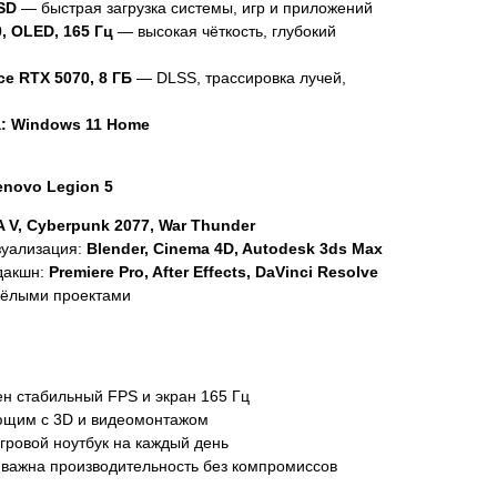
SD
— быстрая загрузка системы, игр и приложений
0, OLED, 165 Гц
— высокая чёткость, глубокий
ce RTX 5070, 8 ГБ
— DLSS, трассировка лучей,
:
Windows 11 Home
enovo Legion 5
A V, Cyberpunk 2077, War Thunder
зуализация:
Blender, Cinema 4D, Autodesk 3ds Max
дакшн:
Premiere Pro, After Effects, DaVinci Resolve
жёлыми проектами
н стабильный FPS и экран 165 Гц
ющим с 3D и видеомонтажом
гровой ноутбук на каждый день
важна производительность без компромиссов