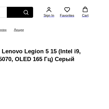
Консультация: +7 (499) 130 46-44
Бесплатная до
Sign In
Favorites
Cart
 нам
Акции
enovo Legion 5 15 (Intel i9,
 5070, OLED 165 Гц) Серый