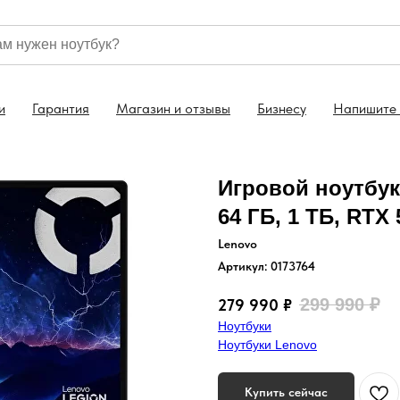
тбуки 1 год
Скидка 5% на ноутбук уже в корзине
и
Гарантия
Магазин и отзывы
Бизнесу
Напишите
Игровой ноутбук L
64 ГБ, 1 ТБ, RTX
Lenovo
Артикул:
0173764
299 990
₽
279 990
₽
Ноутбуки
Ноутбуки Lenovo
Купить сейчас