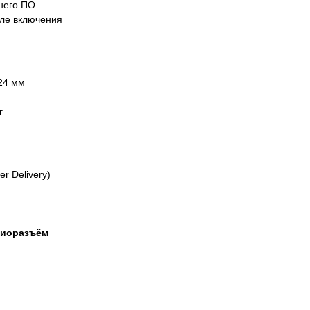
него ПО
сле включения
24 мм
г
er Delivery)
диоразъём