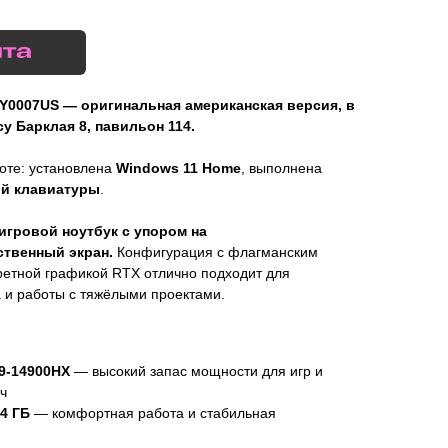
LY0007US — оригинальная американская версия, в
у Барклая 8, павильон 114.
боте: установлена
Windows 11 Home
, выполнена
ой клавиатуры
.
игровой ноутбук с упором на
ственный экран.
Конфигурация с флагманским
ретной графикой RTX отлично подходит для
 и работы с тяжёлыми проектами.
 i9-14900HX
— высокий запас мощности для игр и
ч
4 ГБ
— комфортная работа и стабильная