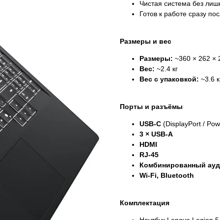
Чистая система без лиш
Готов к работе сразу по
Размеры и вес
Размеры:
~360 × 262 × 
Вес:
~2.4 кг
Вес с упаковкой:
~3.6 к
Порты и разъёмы
USB-C
(DisplayPort / Pow
3 × USB-A
HDMI
RJ-45
Комбинированный ау
Wi-Fi, Bluetooth
Комплектация