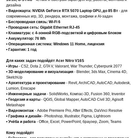
дизайна
•
Видеокарта: NVIDIA GeForce RTX 5070 Laptop GPU, до 85 Вт
- для
современных игр, 3D, рендера, монтажа, графики и AI-задач
•
Беспроводная связь: Wi-Fi 6
•
Проводная сеть: Gigabit Ethernet RJ-45
•
Клавиатура: с 4-зонной RGB-подсветкой и цифровым блоком
•
Аккумулятор: 76 Wh
•
Операционная система: Windows 11 Home, лицензия
•
Гарантия: 1 год
Для каких задач подойдёт Acer Nitro V16S
•
Игры
- CS2, Dota 2, GTA V, Valorant, War Thunder, Cyberpunk 2077
•
3D-моделирование и визуализация
- Blender, 3ds Max, Cinema 4D,
SketchUp
•
Архитектура и проектирование
- Revit, ArchiCAD, AutoCAD, Autodesk,
Lumion, Enscape
•
Инженерные задачи
- SolidWorks, Компас-3D, Fusion 360, Inventor
•
Геодезия и карты
- QGIS, Global Mapper, AutoCAD Civil 3D, Agisoft
Metashape
•
Видеомонтаж
- Adobe Premiere Pro, After Effects, DaVinci Resolve
•
Графика и дизайн
- Photoshop, Illustrator, Figma, Lightroom
•
Учёба и работа
- Office, Excel, PowerPoint, браузер, Zoom, Teams
Кому подойдёт