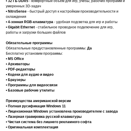
•
32 ГБ DDR5
- комфортный объём для игр, учёбы, рабочих программ и
умеренных 3D-задач
•
NitroSense
- быстрый доступ к настройкам производительности и
охлаждения
•
4-зонная RGB-клавиатура
- удобная подсветка для игр и работы
•
Gigabit Ethernet
- стабильное проводное подключение для игр,
работы и загрузки больших файлов
Обязательные программы
Обязательные предустановленные программы:
Да
Бесплатно установим программы:
•
MS Office
•
Архиваторы
•
PDF-редакторы
•
Кодеки для аудио и видео
•
Браузеры
•
Программы для видеосвязи
•
Базовые рабочие утилиты
Преимущества американской версии
•
Полная русификация Windows 11
•
Лицензионная Windows установлена производителем с завода
•
Лазерная гравировка русской клавиатуры
•
Чистая система без лишнего рекламного софта
•
Оригинальная комплектация