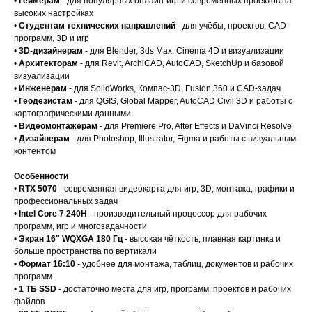
•
Геймерам
- для популярных онлайн-игр и современных проектов на
высоких настройках
•
Студентам технических направлений
- для учёбы, проектов, CAD-
программ, 3D и игр
•
3D-дизайнерам
- для Blender, 3ds Max, Cinema 4D и визуализации
•
Архитекторам
- для Revit, ArchiCAD, AutoCAD, SketchUp и базовой
визуализации
•
Инженерам
- для SolidWorks, Компас-3D, Fusion 360 и CAD-задач
•
Геодезистам
- для QGIS, Global Mapper, AutoCAD Civil 3D и работы с
картографическими данными
•
Видеомонтажёрам
- для Premiere Pro, After Effects и DaVinci Resolve
•
Дизайнерам
- для Photoshop, Illustrator, Figma и работы с визуальным
контентом
Особенности
•
RTX 5070
- современная видеокарта для игр, 3D, монтажа, графики и
профессиональных задач
•
Intel Core 7 240H
- производительный процессор для рабочих
программ, игр и многозадачности
•
Экран 16" WQXGA 180 Гц
- высокая чёткость, плавная картинка и
больше пространства по вертикали
•
Формат 16:10
- удобнее для монтажа, таблиц, документов и рабочих
программ
•
1 ТБ SSD
- достаточно места для игр, программ, проектов и рабочих
файлов