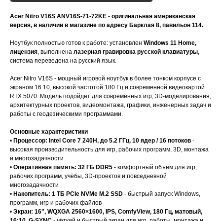
Acer Nitro V16S ANV16S-71-72KE - оригинальная американская
версия, в наличии в магазине по адресу Барклая 8, павильон 114.
Ноутбук полностью готов к работе: установлен
Windows 11 Home,
лицензия
, выполнена
лазерная гравировка русской клавиатуры
,
система переведена на русский язык.
Acer Nitro V16S - мощный игровой ноутбук в более тонком корпусе с
экраном 16:10, высокой частотой 180 Гц и современной видеокартой
RTX 5070. Модель подойдёт для современных игр, 3D-моделирования,
архитектурных проектов, видеомонтажа, графики, инженерных задач и
работы с геодезическими программами.
Основные характеристики
•
Процессор: Intel Core 7 240H, до 5.2 ГГц, 10 ядер / 16 потоков
-
высокая производительность для игр, рабочих программ, 3D, монтажа
и многозадачности
•
Оперативная память: 32 ГБ DDR5
- комфортный объём для игр,
рабочих программ, учёбы, 3D-проектов и повседневной
многозадачности
•
Накопитель: 1 ТБ PCIe NVMe M.2 SSD
- быстрый запуск Windows,
программ, игр и рабочих файлов
•
Экран: 16", WQXGA 2560×1600, IPS, ComfyView, 180 Гц, матовый,
16:10, G-SYNC
- чёткий и быстрый экран для игр, работы, монтажа и