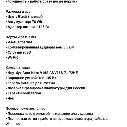
•
Готовность к работе сразу после покупки
Размеры и вес
•
Цвет:
Black / черный
•
Аккумулятор:
76 Wh
•
Адаптер питания:
135 Вт
Порты и разъёмы
•
RJ-45 Ethernet
•
Комбинированный аудиоразъём 3.5 мм
•
Слот microSD
•
Wi-Fi 6
Комплектация
•
Ноутбук Acer Nitro V16S ANV16S-71-72KE
•
Зарядное устройство 135 Вт
•
Кабель питания для России
•
Лазерная гравировка клавиатуры для России
•
Гарантийный талон
•
Чек
Почему покупают у нас
•
Проверка перед оплатой
- в магазине или у курьера
•
Полностью готов к работе на русском:
клавиатура, кабель и
Windows