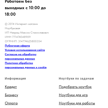
Работаем без
выходных с 10:00 до
18:00
© 2014 Интернет-магазин
Ноутбуковая
ИП Некраш Максим Станиславович
ИНН 771474548909
ОГРНИП: 314774625800354
Публичная оферта
Условия использования сайта
Согласие на обработку
персональных данных
Политика обработки
персональных данных и cookie
Информация
Ноутбуки по задачам
Кредит
Подобрать ноутбук
Бизнесу
Ноутбуки для игр
Оплата
Ноутбуки для работы