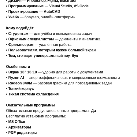
•
Дизайн
—
Photoshop, Figma, Illustrator
•
Программирование
—
Visual Studio, VS Code
•
Проектирование
—
AutoCAD
•
Учёба
— браузер, онлайн-платформы
Кому подойдёт
•
Студентам
— для учёбы и повседневных задач
•
Офисным специалистам
— документы и аналитика
•
Фрилансерам
— удалённая работа
•
Пользователям, которым нужен большой экран
•
Тем, кто ищет универсальный ноутбук
Особенности
•
Экран 16" 16:10
— удобно для работы с документами
•
Ryzen AI
— энергоэффективность и современные возможности
•
Radeon 840M
— базовая графика для повседневных задач
•
Тонкий корпус
•
Тихая система охлаждения
Обязательные программы
Обязательные предустановленные программы:
Да
Бесплатно установим программы:
•
MS Office
•
Архиваторы
•
PDF-редакторы