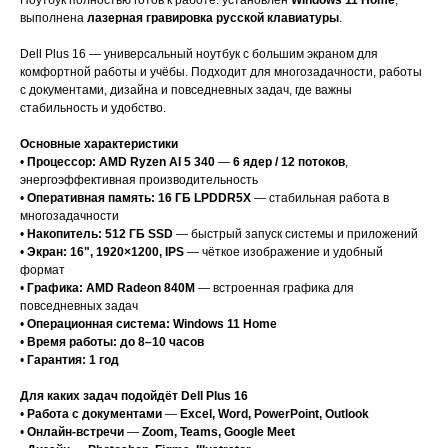
выполнена
лазерная гравировка русской клавиатуры
.
Dell Plus 16 — универсальный ноутбук с большим экраном для
комфортной работы и учёбы. Подходит для многозадачности, работы
с документами, дизайна и повседневных задач, где важны
стабильность и удобство.
Основные характеристики
•
Процессор: AMD Ryzen AI 5 340
—
6 ядер / 12 потоков
,
энергоэффективная производительность
•
Оперативная память: 16 ГБ LPDDR5X
— стабильная работа в
многозадачности
•
Накопитель: 512 ГБ SSD
— быстрый запуск системы и приложений
•
Экран: 16", 1920×1200, IPS
— чёткое изображение и удобный
формат
•
Графика: AMD Radeon 840M
— встроенная графика для
повседневных задач
•
Операционная система: Windows 11 Home
•
Время работы: до 8–10 часов
•
Гарантия: 1 год
Для каких задач подойдёт Dell Plus 16
•
Работа с документами
—
Excel, Word, PowerPoint, Outlook
•
Онлайн-встречи
—
Zoom, Teams, Google Meet