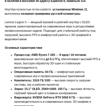
в наличии в магазине по адресу Барклая 8, павильон 114.
Ноутбук полностью готов к работе:
установлена Windows 11
,
выполнена
лазерная гравировка русской клавиатуры
.
Lenovo Legion 5 — мощный игровой и рабочий ноутбук с OLED-
экраном, ориентированный на современные игры и ресурсоёмкие
профессиональные задачи. Подходит для стабильной работы под
нагрузкой, высокого FPS и комфортной работы с 3D-графикой и
видеомонтажом.
Основные характеристики
Процессор:
AMD Ryzen 7 260
—
8 ядер / 16 потоков
,
максимальная частота
до 5.1 ГГц
, обеспечивает высокий FPS в
играх, быструю обработку 3D-сцен и стабильную
многозадачность
Оперативная память:
64 ГБ
— комфортная работа
современных игр и профессиональных приложений
Накопитель:
1024 ГБ SSD
— высокая скорость загрузки
системы, игр и рабочих проектов
Экран:
15.1" OLED
,
2560×1600
,
165 Гц
— высокая чёткость,
глубокий чёрный цвет и плавное изображение
Видеокарта:
NVIDIA GeForce RTX 5060 8 ГБ
— высокая
производительность в современных играх, 3D-графике и