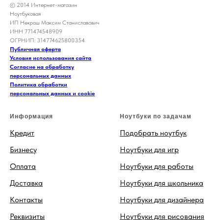
© 2014 Интернет-магазин
Ноутбуковая
ИП Некраш Максим Станиславович
ИНН 771474548909
ОГРНИП: 314774625800354
Публичная оферта
Условия использования сайта
Согласие на обработку
персональных данных
Политика обработки
персональных данных и cookie
Информация
Ноутбуки по задачам
Кредит
Подобрать ноутбук
Бизнесу
Ноутбуки для игр
Оплата
Ноутбуки для работы
Доставка
Ноутбуки для школьника
Контакты
Ноутбуки для дизайнера
Реквизиты
Ноутбуки для рисования