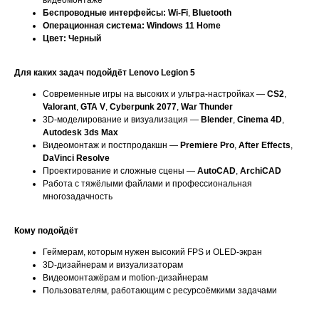
видеомонтаже
Беспроводные интерфейсы:
Wi-Fi
,
Bluetooth
Операционная система:
Windows 11 Home
Цвет:
Черный
Для каких задач подойдёт Lenovo Legion 5
Современные игры на высоких и ультра-настройках —
CS2
,
Valorant
,
GTA V
,
Cyberpunk 2077
,
War Thunder
3D-моделирование и визуализация —
Blender
,
Cinema 4D
,
Autodesk 3ds Max
Видеомонтаж и постпродакшн —
Premiere Pro
,
After Effects
,
DaVinci Resolve
Проектирование и сложные сцены —
AutoCAD
,
ArchiCAD
Работа с тяжёлыми файлами и профессиональная
многозадачность
Кому подойдёт
Геймерам, которым нужен высокий FPS и OLED-экран
3D-дизайнерам и визуализаторам
Видеомонтажёрам и motion-дизайнерам
Пользователям, работающим с ресурсоёмкими задачами