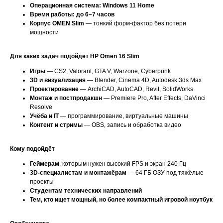
Операционная система: Windows 11 Home
Время работы: до 6–7 часов
Корпус OMEN Slim
— тонкий форм-фактор без потери
мощности
Для каких задач подойдёт HP Omen 16 Slim
Игры
— CS2, Valorant, GTA V, Warzone, Cyberpunk
3D и визуализация
— Blender, Cinema 4D, Autodesk 3ds Max
Проектирование
— ArchiCAD, AutoCAD, Revit, SolidWorks
Монтаж и постпродакшн
— Premiere Pro, After Effects, DaVinci
Resolve
Учёба и IT
— программирование, виртуальные машины
Контент и стримы
— OBS, запись и обработка видео
Кому подойдёт
Геймерам
, которым нужен высокий FPS и экран 240 Гц
3D-специалистам и монтажёрам
— 64 ГБ ОЗУ под тяжёлые
проекты
Студентам технических направлений
Тем, кто ищет мощный, но более компактный игровой ноутбук