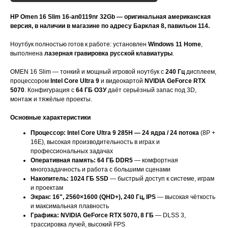
HP Omen 16 Slim 16-an0119nr 32Gb — оригинальная американская
версия, в наличии в магазине по адресу Барклая 8, павильон 114.
Ноутбук полностью готов к работе: установлен
Windows 11 Home
,
выполнена
лазерная гравировка русской клавиатуры
.
OMEN 16 Slim — тонкий и мощный игровой ноутбук с
240 Гц
дисплеем,
процессором
Intel Core Ultra 9
и видеокартой
NVIDIA GeForce RTX
5070
. Конфигурация с
64 ГБ ОЗУ
даёт серьёзный запас под 3D,
монтаж и тяжёлые проекты.
Основные характеристики
Процессор: Intel Core Ultra 9 285H — 24 ядра / 24 потока
(8P +
16E), высокая производительность в играх и
профессиональных задачах
Оперативная память: 64 ГБ DDR5
— комфортная
многозадачность и работа с большими сценами
Накопитель: 1024 ГБ SSD
— быстрый доступ к системе, играм
и проектам
Экран: 16", 2560×1600 (QHD+), 240 Гц, IPS
— высокая чёткость
и максимальная плавность
Графика: NVIDIA GeForce RTX 5070, 8 ГБ
— DLSS 3,
трассировка лучей, высокий FPS