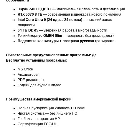
Особенности
Экран 240 Гц QHD+
— максимальная плавность и детализация
RTX 5070 8 ГБ
— современная видеокарта нового поколения
Intel Core Ultra 9 (24 ядра / 24 потока)
— высокий запас
мощности
64 ГБ DDR5
— уверенная работа в многозадачности
Тонкий корпус OMEN Slim
— мощность без громоздкости
Подсветка клавиатуры + лазерная русская гравировка
Обязательные предустановленные программы: Да
Бесплатно установим программы:
MS Office
Архиваторы
PDF-редакторы
Кодеки для аудио и видео
Преимущества американской версии
Полная русификация Windows 11 Home
Чистая система — без лишнего ПО
Глобальная гарантия HP
Сертификация FCC/UL